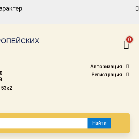
Найти
рактер.
0
ВРОПЕЙСКИХ
Авторизация
00
Регистрация
й
 53к2
Найти