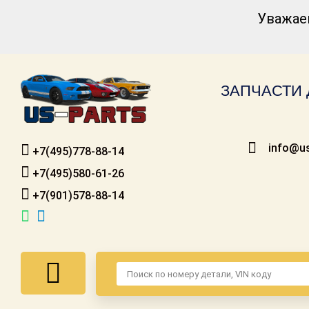
Уважае
Каталог для
американских
автомобилей
ЗАПЧАСТИ 
Онлайн каталоги
- любые
запчасти
info@us
+7(495)778-88-14
Подбор по
запросу
+7(495)580-61-26
+7(901)578-88-14
Детали для ТО
Ремонт и
техобслуживание
Доставка
Оплата