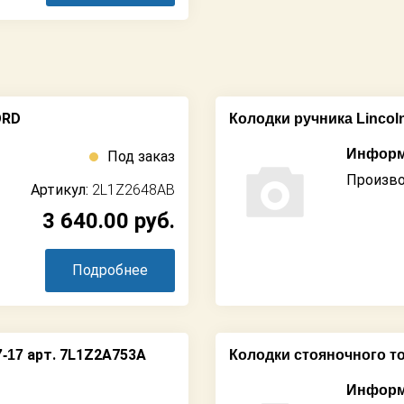
ORD
Колодки ручника Lincoln 
Информ
Под заказ
Произво
Артикул:
2L1Z2648AB
3 640.00
руб.
Подробнее
арт. 7L1Z2A753A
7-17
Колодки стояночного т
Информ