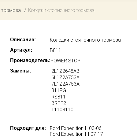
 тормоза
Колодки стояночного тормоза
Описание:
Колодки стояночного тормоза
Артикул:
B811
Производитель:
POWER STOP
Замены:
2L1Z2648AB
6L1Z2A753A
7L1Z2A753A
811PG
RS811
BRPF2
11108110
Подходит для:
Ford Expedition II 03-06
Ford Expedition III 07-17