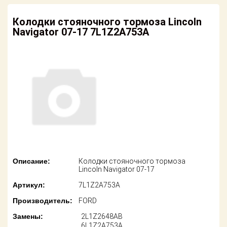
американских
автомобилей
Оплата
Колодки стояночного тормоза Lincoln
Navigator 07-17 7L1Z2A753A
Онлайн каталоги
Возврат
- любые
запчасти
Поставщикам
Подбор по
Партнерство и
запросу
сотрудничество
Акции
Детали для ТО
Новости
Ремонт и
техобслуживание
Как оформить
заказ
Доставка
Описание:
Колодки стояночного тормоза
Lincoln Navigator 07-17
Контакты
Оплата
Артикул:
7L1Z2A753A
Производитель:
FORD
Возврат
Замены:
2L1Z2648AB
6L1Z2A753A