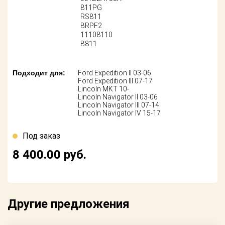
Поставщикам
811PG
RS811
BRPF2
Партнерство и
сотрудничество
11108110
B811
Акции
Подходит для:
Ford Expedition II 03-06
Новости
Ford Expedition III 07-17
Lincoln MKT 10-
Lincoln Navigator II 03-06
Как оформить
Lincoln Navigator III 07-14
заказ
Lincoln Navigator IV 15-17
Контакты
Под заказ
8 400.00
руб.
Другие предложения