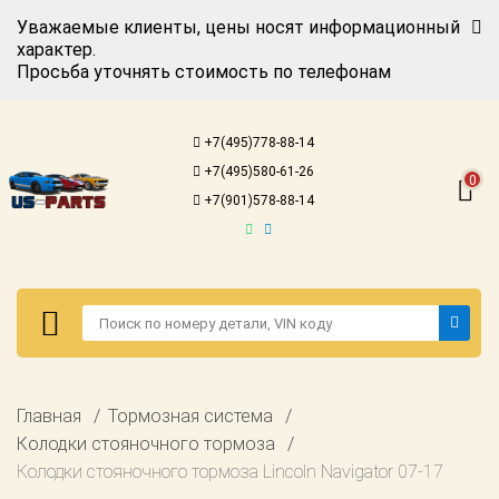
Уважаемые клиенты, цены носят информационный
характер.
Просьба уточнять стоимость по телефонам
Авторизация
Регистрация
+7(495)778-88-14
Каталог для
+7(495)580-61-26
американских
0
автомобилей
+7(901)578-88-14
Онлайн каталоги
- любые
запчасти
Подбор по
запросу
Детали для ТО
Авторизация
Главная
Тормозная система
Ремонт и
Регистрация
Колодки стояночного тормоза
техобслуживание
Колодки стояночного тормоза Lincoln Navigator 07-17
Каталог для
Доставка