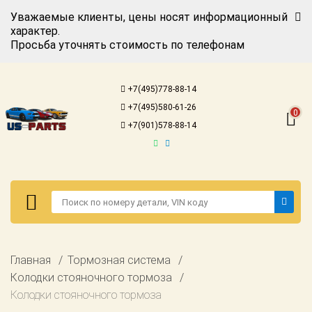
Уважаемые клиенты, цены носят информационный
характер.
Просьба уточнять стоимость по телефонам
Авторизация
Регистрация
+7(495)778-88-14
Каталог для
+7(495)580-61-26
американских
0
автомобилей
+7(901)578-88-14
Онлайн каталоги
- любые
запчасти
Подбор по
запросу
Детали для ТО
Авторизация
Главная
Тормозная система
Ремонт и
Регистрация
Колодки стояночного тормоза
техобслуживание
Колодки стояночного тормоза
Каталог для
Доставка