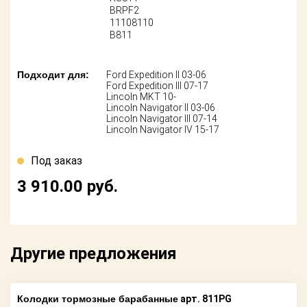
Поставщикам
BRPF2
11108110
B811
Партнерство и
сотрудничество
Подходит для:
Ford Expedition II 03-06
Акции
Ford Expedition III 07-17
Lincoln MKT 10-
Lincoln Navigator II 03-06
Новости
Lincoln Navigator III 07-14
Lincoln Navigator IV 15-17
Как оформить
заказ
Под заказ
3 910.00
руб.
Контакты
Другие предложения
Колодки тормозные барабанные
арт. 811PG