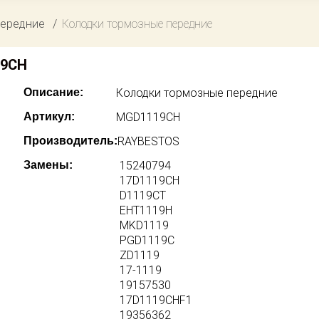
передние
Колодки тормозные передние
19CH
Описание:
Колодки тормозные передние
Артикул:
MGD1119CH
Производитель:
RAYBESTOS
Замены:
15240794
17D1119CH
D1119CT
EHT1119H
MKD1119
PGD1119C
ZD1119
17-1119
19157530
17D1119CHF1
19356362