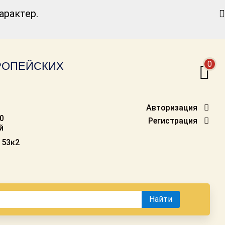
Найти
рактер.
0
ВРОПЕЙСКИХ
Авторизация
00
Регистрация
й
 53к2
Найти