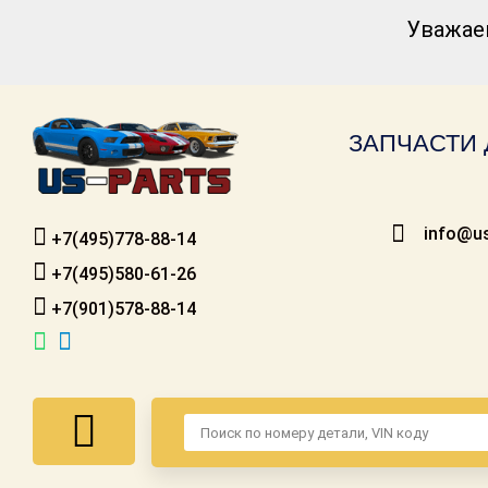
Уважае
Каталог для
американских
автомобилей
ЗАПЧАСТИ 
Онлайн каталоги
- любые
запчасти
info@us
+7(495)778-88-14
Подбор по
запросу
+7(495)580-61-26
+7(901)578-88-14
Детали для ТО
Ремонт и
техобслуживание
Доставка
Оплата