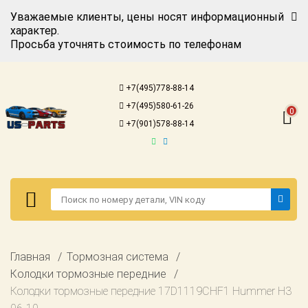
Уважаемые клиенты, цены носят информационный
характер.
Просьба уточнять стоимость по телефонам
Авторизация
Регистрация
+7(495)778-88-14
Каталог для
+7(495)580-61-26
американских
0
автомобилей
+7(901)578-88-14
Онлайн каталоги
- любые
запчасти
Подбор по
запросу
Детали для ТО
Авторизация
Главная
Тормозная система
Ремонт и
Регистрация
Колодки тормозные передние
техобслуживание
Колодки тормозные передние 17D1119CHF1 Hummer H3
Каталог для
Доставка