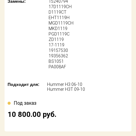
Замены:
15240794
Поставщикам
17D1119CH
D1119CT
Партнерство и
EHT1119H
сотрудничество
MGD1119CH
MKD1119
PGD1119C
Акции
ZD1119
17-1119
Новости
19157530
19356362
BS1051
Как оформить
PA008AF
заказ
Контакты
Подходит для:
Hummer H3 06-10
Hummer H3T 09-10
Под заказ
10 800.00
руб.