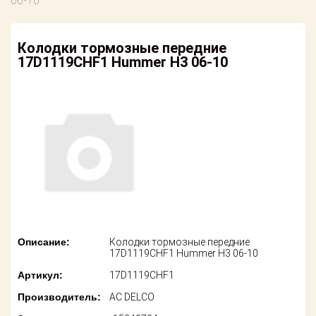
06-10
американских
автомобилей
Оплата
Колодки тормозные передние
Онлайн каталоги
Возврат
17D1119CHF1 Hummer H3 06-10
- любые
запчасти
Поставщикам
Подбор по
Партнерство и
запросу
сотрудничество
Акции
Детали для ТО
Новости
Ремонт и
техобслуживание
Как оформить
заказ
Доставка
Описание:
Колодки тормозные передние
Контакты
17D1119CHF1 Hummer H3 06-10
Оплата
Артикул:
17D1119CHF1
Возврат
Производитель:
AC DELCO