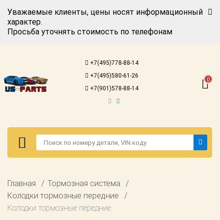
Уважаемые клиенты, цены носят информационный
характер.
Просьба уточнять стоимость по телефонам
Авторизация
Регистрация
+7(495)778-88-14
Каталог для
+7(495)580-61-26
американских
0
автомобилей
+7(901)578-88-14
Онлайн каталоги
- любые
запчасти
Подбор по
запросу
Детали для ТО
Авторизация
Главная
Тормозная система
Ремонт и
Регистрация
Колодки тормозные передние
техобслуживание
Колодки тормозные передние
Каталог для
Доставка