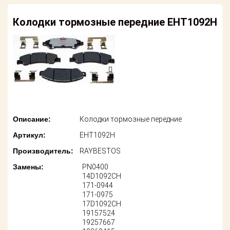
американских
автомобилей
Оплата
Колодки тормозные передние EHT1092H
Онлайн каталоги
Возврат
- любые
запчасти
Поставщикам
Подбор по
Партнерство и
запросу
сотрудничество
Акции
Детали для ТО
Описание:
Колодки тормозные передние
Новости
Ремонт и
Артикул:
EHT1092H
техобслуживание
Как оформить
Производитель:
RAYBESTOS
заказ
Доставка
Замены:
PN0400
14D1092CH
Контакты
171-0944
Оплата
171-0975
17D1092CH
Возврат
19157524
19257667