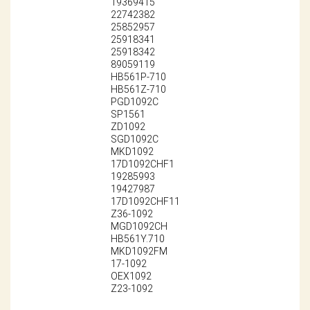
19369415
Поставщикам
22742382
25852957
Партнерство и
25918341
сотрудничество
25918342
89059119
HB561P-710
Акции
HB561Z-710
PGD1092C
Новости
SP1561
ZD1092
SGD1092C
Как оформить
MKD1092
заказ
17D1092CHF1
19285993
Контакты
19427987
17D1092CHF11
Z36-1092
MGD1092CH
HB561Y.710
MKD1092FM
17-1092
OEX1092
Z23-1092