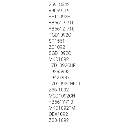
25918342
89059119
EHT1092H
HB561P-710
HB561Z-710
PGD1092C
SP1561
ZD1092
SGD1092C
MKD1092
17D1092CHF1
19285993
19427987
17D1092CHF11
Z36-1092
MGD1092CH
HB561Y.710
MKD1092FM
OEX1092
Z23-1092