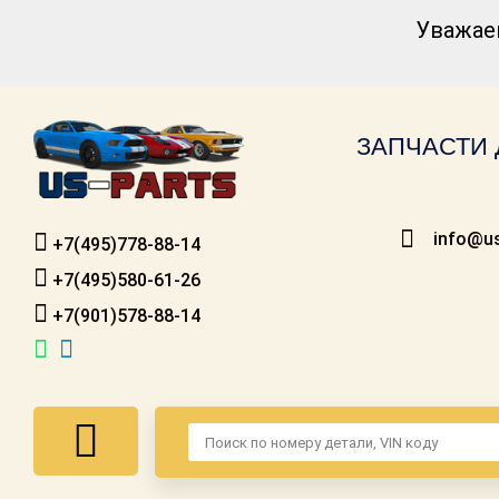
Уважае
Каталог для
американских
автомобилей
ЗАПЧАСТИ 
Онлайн каталоги
- любые
запчасти
info@us
+7(495)778-88-14
Подбор по
запросу
+7(495)580-61-26
+7(901)578-88-14
Детали для ТО
Ремонт и
техобслуживание
Доставка
Оплата