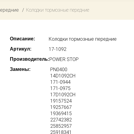
передние
Колодки тормозные передние
Описание:
Колодки тормозные передние
Артикул:
17-1092
Производитель:
POWER STOP
Замены:
PN0400
14D1092CH
171-0944
171-0975
17D1092CH
19157524
19257667
19369415
22742382
25852957
25918341