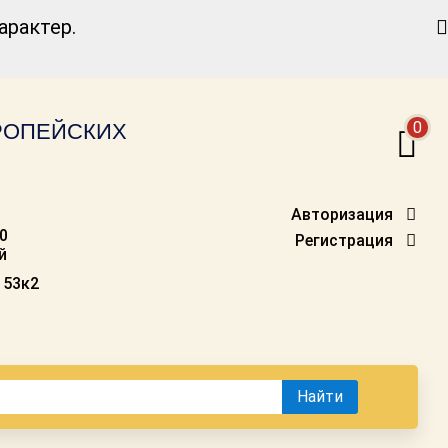
Найти
рактер.
0
ВРОПЕЙСКИХ
Авторизация
00
Регистрация
й
 53к2
Найти