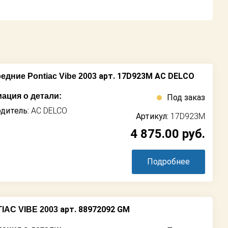
арт. 17D923M AC DELCO
дние Pontiac Vibe 2003
ация о детали:
Под заказ
дитель:
AC DELCO
Артикул:
17D923M
4 875.00
руб.
Подробнее
арт. 88972092 GM
IAC VIBE 2003