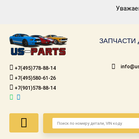
Уважае
Каталог для
американских
автомобилей
ЗАПЧАСТИ 
Онлайн каталоги
- любые
запчасти
info@us
+7(495)778-88-14
Подбор по
запросу
+7(495)580-61-26
+7(901)578-88-14
Детали для ТО
Ремонт и
техобслуживание
Доставка
Оплата