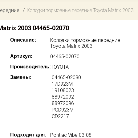
передние
Колодки тормозные передние Toyota Matrix 2003
atrix 2003 04465-02070
Описание:
Колодки тормозные передние
Toyota Matrix 2003
Артикул:
04465-02070
Производитель:
TOYOTA
Замены:
04465-02080
17D923M
19108023
88972092
88972096
PGD923M
CD2217
Подходит для:
Pontiac Vibe 03-08