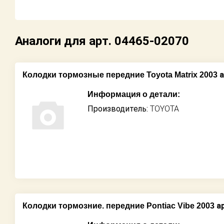
Возврат
Поставщикам
Аналоги для арт. 04465-02070
Партнерство и
сотрудничество
а
Колодки тормозные передние Toyota Matrix 2003
Информация о детали:
Акции
Производитель:
TOYOTA
Новости
Как оформить
заказ
Контакты
ар
Колодки тормозние. передние Pontiac Vibe 2003