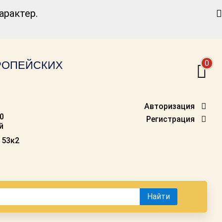
Найти
рактер.
0
ВРОПЕЙСКИХ
Авторизация
00
Регистрация
й
 53к2
Найти