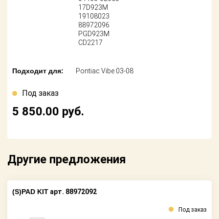
Поставщикам
17D923M
19108023
88972096
Партнерство и
сотрудничество
PGD923M
CD2217
Акции
Подходит для:
Pontiac Vibe 03-08
Новости
Под заказ
Как оформить
5 850.00
руб.
заказ
Контакты
Другие предложения
(S)PAD KIT
арт. 88972092
Под заказ