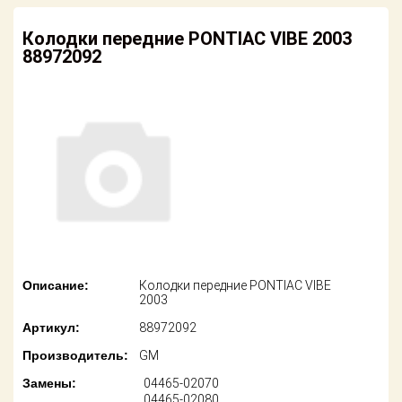
американских
автомобилей
Оплата
Колодки передние PONTIAC VIBE 2003
88972092
Онлайн каталоги
Возврат
- любые
запчасти
Поставщикам
Подбор по
Партнерство и
запросу
сотрудничество
Акции
Детали для ТО
Новости
Ремонт и
техобслуживание
Как оформить
заказ
Доставка
Описание:
Колодки передние PONTIAC VIBE
2003
Контакты
Оплата
Артикул:
88972092
Производитель:
GM
Возврат
Замены:
04465-02070
04465-02080