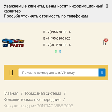
Уважаемые клиенты, цены носят информационный
характер.
Просьба уточнять стоимость по телефонам
Авторизация
Регистрация
+7(495)778-88-14
Каталог для
+7(495)580-61-26
американских
0
автомобилей
+7(901)578-88-14
Онлайн каталоги
- любые
запчасти
Подбор по
запросу
Детали для ТО
Авторизация
Главная
Тормозная система
Ремонт и
Регистрация
Колодки тормозные передние
техобслуживание
Колодки передние PONTIAC VIBE 2003
Каталог для
Доставка