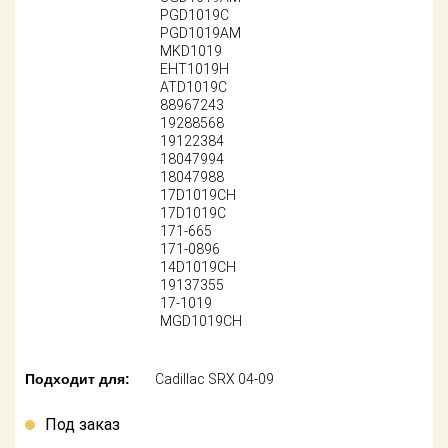
Поставщикам
PGD1019C
PGD1019AM
MKD1019
Партнерство и
сотрудничество
EHT1019H
ATD1019C
88967243
Акции
19288568
19122384
18047994
Новости
18047988
17D1019CH
Как оформить
17D1019C
заказ
171-665
171-0896
14D1019CH
Контакты
19137355
17-1019
MGD1019CH
Подходит для:
Cadillac SRX 04-09
Под заказ