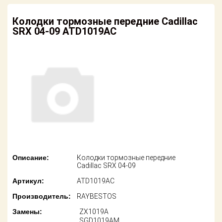
американских
автомобилей
Оплата
Колодки тормозные передние Cadillac
SRX 04-09 ATD1019AC
Онлайн каталоги
Возврат
- любые
запчасти
Поставщикам
Подбор по
Партнерство и
запросу
сотрудничество
Акции
Детали для ТО
Новости
Ремонт и
техобслуживание
Как оформить
заказ
Доставка
Описание:
Колодки тормозные передние
Cadillac SRX 04-09
Контакты
Оплата
Артикул:
ATD1019AC
Производитель:
RAYBESTOS
Возврат
Замены:
ZX1019A
SGD1019AM