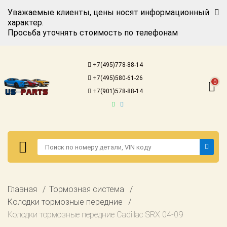
Уважаемые клиенты, цены носят информационный
характер.
Просьба уточнять стоимость по телефонам
Авторизация
Регистрация
+7(495)778-88-14
Каталог для
+7(495)580-61-26
американских
0
автомобилей
+7(901)578-88-14
Онлайн каталоги
- любые
запчасти
Подбор по
запросу
Детали для ТО
Авторизация
Главная
Тормозная система
Ремонт и
Регистрация
Колодки тормозные передние
техобслуживание
Колодки тормозные передние Cadillac SRX 04-09
Каталог для
Доставка