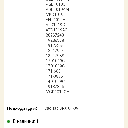
Поставщикам
PGD1019C
PGD1019AM
MKD1019
Партнерство и
сотрудничество
EHT1019H
ATD1019C
ATD1019AC
Акции
88967243
19288568
19122384
Новости
18047994
18047988
Как оформить
17D1019CH
заказ
17D1019C
171-665
171-0896
Контакты
14D1019CH
19137355
MGD1019CH
Подходит для:
Cadillac SRX 04-09
В наличии: 1