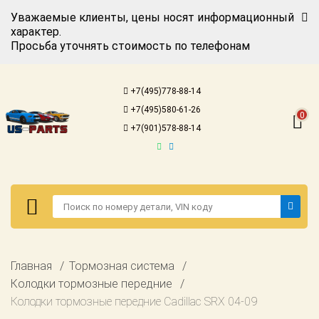
Уважаемые клиенты, цены носят информационный
характер.
Просьба уточнять стоимость по телефонам
Авторизация
Регистрация
+7(495)778-88-14
Каталог для
+7(495)580-61-26
американских
0
автомобилей
+7(901)578-88-14
Онлайн каталоги
- любые
запчасти
Подбор по
запросу
Детали для ТО
Авторизация
Главная
Тормозная система
Ремонт и
Регистрация
Колодки тормозные передние
техобслуживание
Колодки тормозные передние Cadillac SRX 04-09
Каталог для
Доставка