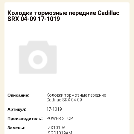
американских
автомобилей
Оплата
Колодки тормозные передние Cadillac
SRX 04-09 17-1019
Онлайн каталоги
Возврат
- любые
запчасти
Поставщикам
Подбор по
Партнерство и
запросу
сотрудничество
Акции
Детали для ТО
Новости
Ремонт и
техобслуживание
Как оформить
заказ
Доставка
Описание:
Колодки тормозные передние
Cadillac SRX 04-09
Контакты
Оплата
Артикул:
17-1019
Производитель:
POWER STOP
Возврат
Замены:
ZX1019A
SGD1019AM