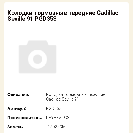
американских
автомобилей
Оплата
Колодки тормозные передние Cadillac
Seville 91 PGD353
Онлайн каталоги
Возврат
- любые
запчасти
Поставщикам
Подбор по
Партнерство и
запросу
сотрудничество
Акции
Детали для ТО
Новости
Ремонт и
техобслуживание
Как оформить
заказ
Доставка
Описание:
Колодки тормозные передние
Cadillac Seville 91
Контакты
Оплата
Артикул:
PGD353
Производитель:
RAYBESTOS
Возврат
Замены:
17D353M