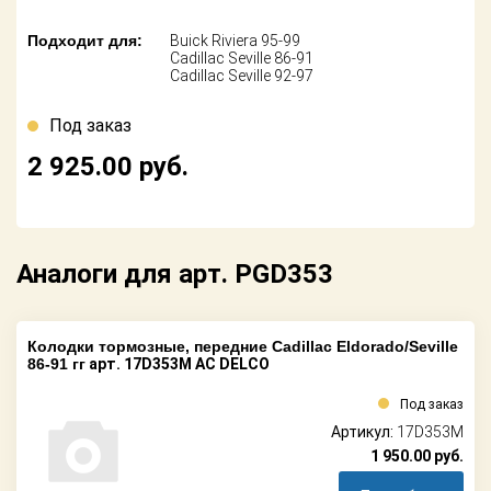
Поставщикам
Подходит для:
Buick Riviera 95-99
Партнерство и
Cadillac Seville 86-91
сотрудничество
Cadillac Seville 92-97
Под заказ
Акции
2 925.00
руб.
Новости
Как оформить
заказ
Аналоги для арт. PGD353
Контакты
Колодки тормозные, передние Cadillac Eldorado/Seville
86-91 гг
арт. 17D353M AC DELCO
Под заказ
Артикул:
17D353M
1 950.00
руб.