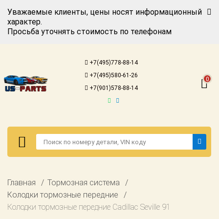
Уважаемые клиенты, цены носят информационный
характер.
Просьба уточнять стоимость по телефонам
Авторизация
Регистрация
+7(495)778-88-14
Каталог для
+7(495)580-61-26
американских
0
автомобилей
+7(901)578-88-14
Онлайн каталоги
- любые
запчасти
Подбор по
запросу
Детали для ТО
Авторизация
Главная
Тормозная система
Ремонт и
Регистрация
Колодки тормозные передние
техобслуживание
Колодки тормозные передние Cadillac Seville 91
Каталог для
Доставка