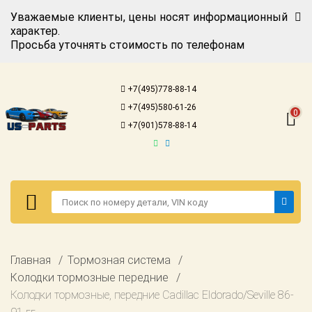
Уважаемые клиенты, цены носят информационный
характер.
Просьба уточнять стоимость по телефонам
Авторизация
Регистрация
+7(495)778-88-14
Каталог для
+7(495)580-61-26
американских
0
автомобилей
+7(901)578-88-14
Онлайн каталоги
- любые
запчасти
Подбор по
запросу
Детали для ТО
Авторизация
Главная
Тормозная система
Ремонт и
Регистрация
Колодки тормозные передние
техобслуживание
Колодки тормозные, передние Cadillac Eldorado/Seville 86-
Каталог для
Доставка