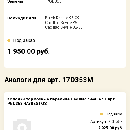
Замены:
PGD353
Поставщикам
Партнерство и
Подходит для:
Buick Riviera 95-99
сотрудничество
Cadillac Seville 86-91
Cadillac Seville 92-97
Акции
Под заказ
Новости
1 950.00
руб.
Как оформить
заказ
Аналоги для арт. 17D353M
Контакты
Колодки тормозные передние Cadillac Seville 91
арт.
PGD353 RAYBESTOS
Под заказ
Артикул:
PGD353
2 925.00
руб.