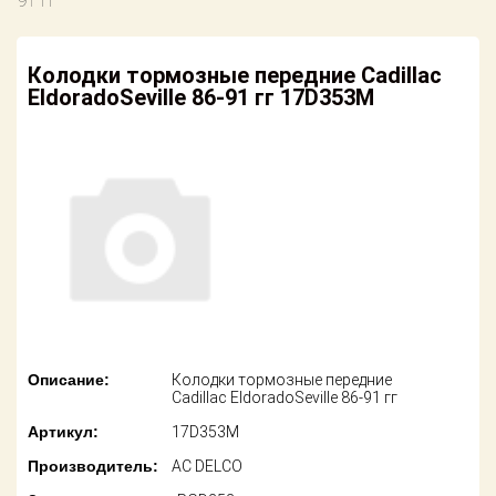
91 гг
американских
автомобилей
Оплата
Колодки тормозные передние Cadillac
Онлайн каталоги
Возврат
EldoradoSeville 86-91 гг 17D353M
- любые
запчасти
Поставщикам
Подбор по
Партнерство и
запросу
сотрудничество
Акции
Детали для ТО
Новости
Ремонт и
техобслуживание
Как оформить
заказ
Доставка
Описание:
Колодки тормозные передние
Контакты
Cadillac EldoradoSeville 86-91 гг
Оплата
Артикул:
17D353M
Возврат
Производитель:
AC DELCO