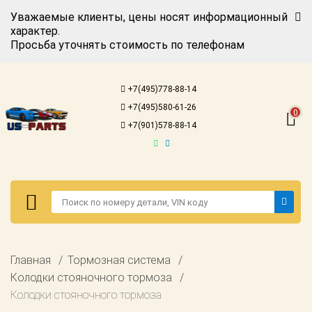
Уважаемые клиенты, цены носят информационный
характер.
Просьба уточнять стоимость по телефонам
Авторизация
Регистрация
+7(495)778-88-14
Каталог для
+7(495)580-61-26
американских
0
автомобилей
+7(901)578-88-14
Онлайн каталоги
- любые
запчасти
Подбор по
запросу
Детали для ТО
Авторизация
Главная
Тормозная система
Ремонт и
Регистрация
Колодки стояночного тормоза
техобслуживание
Колодки стояночного тормоза
Каталог для
Доставка