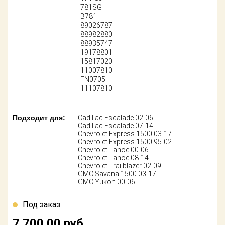
Поставщикам
781SG
B781
89026787
Партнерство и
88982880
сотрудничество
88935747
19178801
Акции
15817020
11007810
FN0705
Новости
11107810
Как оформить
заказ
Подходит для:
Cadillac Escalade 02-06
Cadillac Escalade 07-14
Chevrolet Express 1500 03-17
Контакты
Chevrolet Express 1500 95-02
Chevrolet Tahoe 00-06
Chevrolet Tahoe 08-14
Chevrolet Trailblazer 02-09
GMC Savana 1500 03-17
GMC Yukon 00-06
Под заказ
7 700.00
руб.