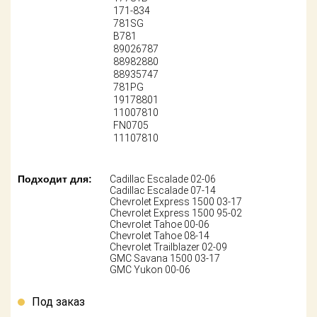
Поставщикам
171-834
781SG
B781
Партнерство и
сотрудничество
89026787
88982880
88935747
Акции
781PG
19178801
11007810
Новости
FN0705
11107810
Как оформить
заказ
Подходит для:
Cadillac Escalade 02-06
Контакты
Cadillac Escalade 07-14
Chevrolet Express 1500 03-17
Chevrolet Express 1500 95-02
Chevrolet Tahoe 00-06
Chevrolet Tahoe 08-14
Chevrolet Trailblazer 02-09
GMC Savana 1500 03-17
GMC Yukon 00-06
Под заказ