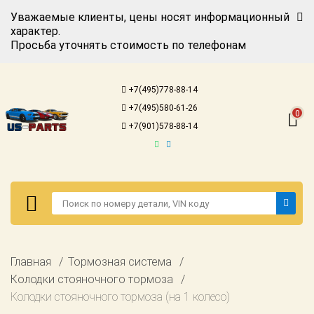
Уважаемые клиенты, цены носят информационный
характер.
Просьба уточнять стоимость по телефонам
Авторизация
Регистрация
+7(495)778-88-14
Каталог для
+7(495)580-61-26
американских
0
автомобилей
+7(901)578-88-14
Онлайн каталоги
- любые
запчасти
Подбор по
запросу
Детали для ТО
Авторизация
Главная
Тормозная система
Ремонт и
Регистрация
Колодки стояночного тормоза
техобслуживание
Колодки стояночного тормоза (на 1 колесо)
Каталог для
Доставка