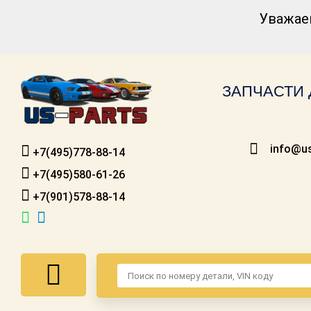
Уважае
Каталог для
американских
автомобилей
ЗАПЧАСТИ 
Онлайн каталоги
- любые
запчасти
info@us
+7(495)778-88-14
Подбор по
запросу
+7(495)580-61-26
+7(901)578-88-14
Детали для ТО
Ремонт и
техобслуживание
Доставка
Оплата