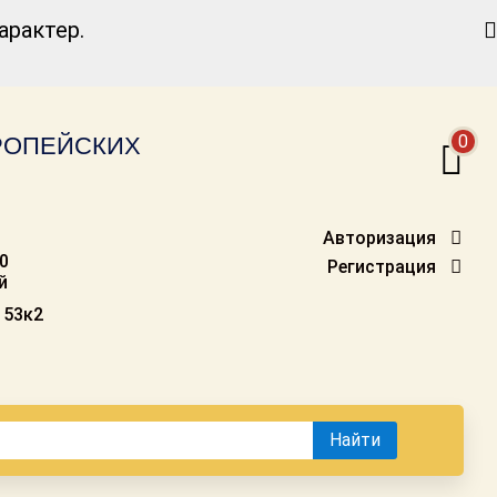
Найти
рактер.
0
ВРОПЕЙСКИХ
Авторизация
00
Регистрация
й
 53к2
Найти