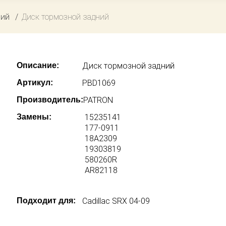
ний
Диск тормозной задний
Описание:
Диск тормозной задний
Артикул:
PBD1069
Производитель:
PATRON
Замены:
15235141
177-0911
18A2309
19303819
580260R
AR82118
Подходит для:
Cadillac SRX 04-09