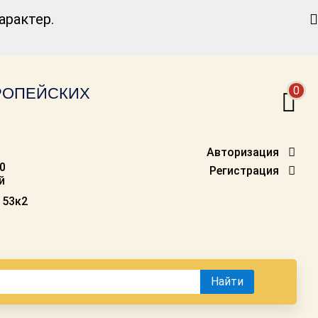
Найти
рактер.
0
ВРОПЕЙСКИХ
Авторизация
00
Регистрация
й
 53к2
Найти