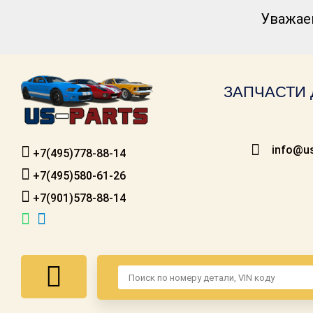
Уважае
Каталог для
американских
автомобилей
ЗАПЧАСТИ 
Онлайн каталоги
- любые
запчасти
info@us
+7(495)778-88-14
Подбор по
запросу
+7(495)580-61-26
+7(901)578-88-14
Детали для ТО
Ремонт и
техобслуживание
Доставка
Оплата