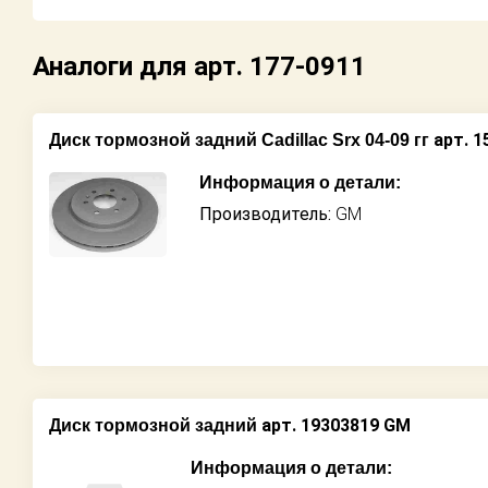
Возврат
Аналоги для арт. 177-0911
Поставщикам
Партнерство и
арт. 1
Диск тормозной задний Cadillac Srx 04-09 гг
сотрудничество
Информация о детали:
Акции
Производитель:
GM
Новости
Как оформить
заказ
Контакты
арт. 19303819 GM
Диск тормозной задний
Информация о детали: