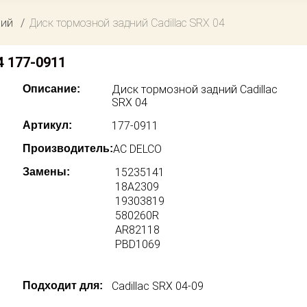
ний
Диск тормозной задний Cadillac SRX 04
4 177-0911
Описание:
Диск тормозной задний Cadillac
SRX 04
Артикул:
177-0911
Производитель:
AC DELCO
Замены:
15235141
18A2309
19303819
580260R
AR82118
PBD1069
Подходит для:
Cadillac SRX 04-09