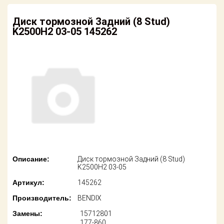
американских
автомобилей
Оплата
Диск тормозной Задний (8 Stud)
K2500H2 03-05 145262
Онлайн каталоги
Возврат
- любые
запчасти
Поставщикам
Подбор по
Партнерство и
запросу
сотрудничество
Акции
Детали для ТО
Новости
Ремонт и
техобслуживание
Как оформить
заказ
Доставка
Описание:
Диск тормозной Задний (8 Stud)
K2500H2 03-05
Контакты
Оплата
Артикул:
145262
Производитель:
BENDIX
Возврат
Замены:
15712801
177-860