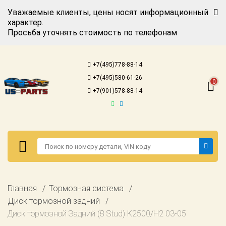
Уважаемые клиенты, цены носят информационный
характер.
Просьба уточнять стоимость по телефонам
Авторизация
Регистрация
+7(495)778-88-14
Каталог для
+7(495)580-61-26
американских
0
автомобилей
+7(901)578-88-14
Онлайн каталоги
- любые
запчасти
Подбор по
запросу
Детали для ТО
Авторизация
Главная
Тормозная система
Ремонт и
Регистрация
Диск тормозной задний
техобслуживание
Диск тормозной Задний (8 Stud) K2500/H2 03-05
Каталог для
Доставка