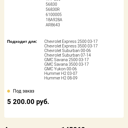
Поставщикам
56830
56830R
6100005
Партнерство и
сотрудничество
18A928A
AR8643
Акции
Подходит для:
Chevrolet Express 2500 03-17
Новости
Chevrolet Express 3500 03-17
Chevrolet Suburban 00-06
Chevrolet Suburban 07-14
Как оформить
GMC Savana 2500 03-17
заказ
GMC Savana 3500 03-17
GMC Yukon 00-06
Hummer H2 03-07
Контакты
Hummer H2 08-09
Под заказ
5 200.00
руб.