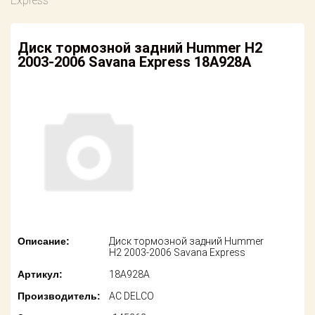
Express
американских
автомобилей
Оплата
Диск тормозной задний Hummer H2
Онлайн каталоги
Возврат
2003-2006 Savana Express 18A928A
- любые
запчасти
Поставщикам
Подбор по
Партнерство и
запросу
сотрудничество
Акции
Детали для ТО
Новости
Ремонт и
техобслуживание
Как оформить
заказ
Доставка
Описание:
Диск тормозной задний Hummer
Контакты
H2 2003-2006 Savana Express
Оплата
Артикул:
18A928A
Возврат
Производитель:
AC DELCO