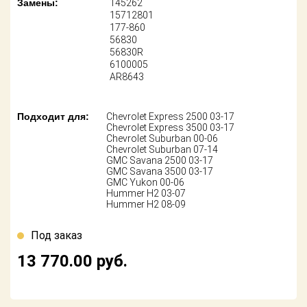
Замены:
145262
Поставщикам
15712801
177-860
Партнерство и
56830
сотрудничество
56830R
6100005
AR8643
Акции
Новости
Подходит для:
Chevrolet Express 2500 03-17
Chevrolet Express 3500 03-17
Chevrolet Suburban 00-06
Как оформить
Chevrolet Suburban 07-14
заказ
GMC Savana 2500 03-17
GMC Savana 3500 03-17
GMC Yukon 00-06
Контакты
Hummer H2 03-07
Hummer H2 08-09
Под заказ
13 770.00
руб.