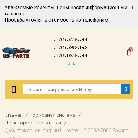
Уважаемые клиенты, цены носят информационный
характер.
Просьба уточнять стоимость по телефонам
Авторизация
Регистрация
+7(495)778-88-14
Каталог для
+7(495)580-61-26
американских
0
автомобилей
+7(901)578-88-14
Онлайн каталоги
- любые
запчасти
Подбор по
запросу
Детали для ТО
Авторизация
Главная
Тормозная система
Ремонт и
Регистрация
Диск тормозной задний
техобслуживание
Диск тормозной, задний Hummer H2 2003-2006 Savana
Каталог для
Доставка