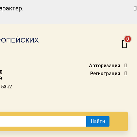
Найти
рактер.
0
ВРОПЕЙСКИХ
Авторизация
00
Регистрация
й
 53к2
Найти