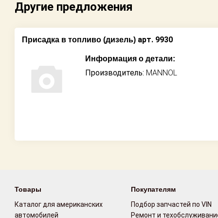
Другие предложения
Возврат
Поставщикам
арт. 9930
Присадка в топливо (дизель)
Информация о детали:
Партнерство и
сотрудничество
Производитель:
MANNOL
Акции
Новости
Как оформить
заказ
Контакты
Товары
Покупателям
Каталог для американских
Подбор запчастей по VIN
автомобилей
Ремонт и техобслуживани