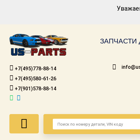
Уважае
Каталог для
американских
автомобилей
ЗАПЧАСТИ 
Онлайн каталоги
- любые
запчасти
info@us
+7(495)778-88-14
Подбор по
запросу
+7(495)580-61-26
+7(901)578-88-14
Детали для ТО
Ремонт и
техобслуживание
Доставка
Оплата