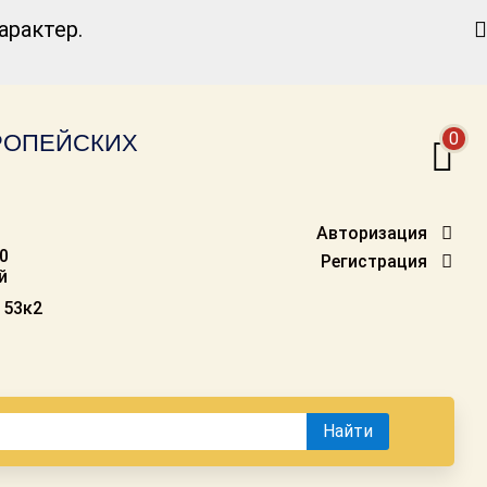
Найти
рактер.
0
ВРОПЕЙСКИХ
Авторизация
00
Регистрация
й
 53к2
Найти