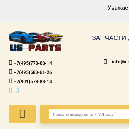
Уважае
Каталог для
американских
автомобилей
ЗАПЧАСТИ 
Онлайн каталоги
- любые
запчасти
info@us
+7(495)778-88-14
Подбор по
запросу
+7(495)580-61-26
+7(901)578-88-14
Детали для ТО
Ремонт и
техобслуживание
Доставка
Оплата