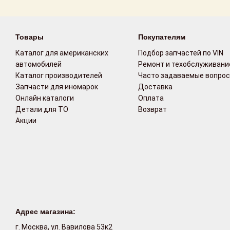
Возврат
Товары
Покупателям
Поставщикам
Каталог для американских
Подбор запчастей по VIN
Партнерство и
автомобилей
Ремонт и техобслуживани
сотрудничество
Каталог производителей
Часто задаваемые вопро
Запчасти для иномарок
Доставка
Акции
Онлайн каталоги
Оплата
Детали для ТО
Возврат
Акции
Новости
Как оформить
заказ
Контакты
Адрес магазина:
г. Москва, ул. Вавилова 53к2