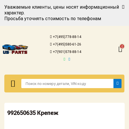
Уважаемые клиенты, цены носят информационный
характер.
Просьба уточнять стоимость по телефонам
Авторизация
Регистрация
+7(495)778-88-14
Каталог для
+7(495)580-61-26
американских
0
автомобилей
+7(901)578-88-14
Онлайн каталоги
- любые
запчасти
Подбор по
запросу
Детали для ТО
Авторизация
Ремонт и
992650635 Крепеж
Регистрация
техобслуживание
Каталог для
Доставка