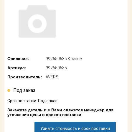
американских
автомобилей
Оплата
Онлайн каталоги
Возврат
- любые
запчасти
Поставщикам
Подбор по
Партнерство и
запросу
сотрудничество
Описание:
992650635 Крепеж
Акции
Детали для ТО
Артикул:
992650635
Новости
Ремонт и
Производитель:
AVERS
техобслуживание
Как оформить
заказ
Под заказ
Доставка
Срок поставки: Под заказ
Контакты
Оплата
Закажите деталь и с Вами свяжется менеджер для
уточнения цены и сроков поставки
Возврат
Узнать стоимость и срок поставки