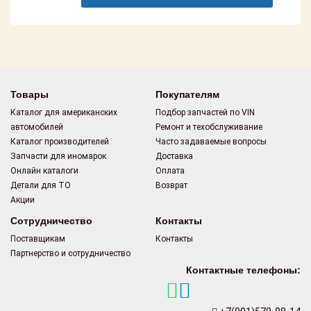
Поставщикам
Партнерство и
сотрудничество
Акции
Товары
Покупателям
Новости
Каталог для американских
Подбор запчастей по VIN
автомобилей
Ремонт и техобслуживание
Каталог производителей
Часто задаваемые вопросы
Как оформить
заказ
Запчасти для иномарок
Доставка
Онлайн каталоги
Оплата
Детали для ТО
Возврат
Контакты
Акции
Сотрудничество
Контакты
Поставщикам
Контакты
Партнерство и сотрудничество
Контактные телефоны: