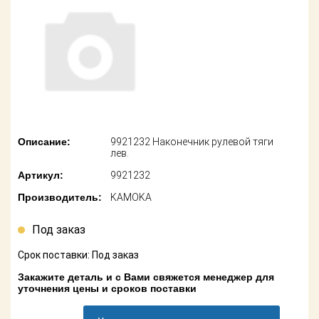
американских
автомобилей
Оплата
Онлайн каталоги
Возврат
- любые
запчасти
Поставщикам
Подбор по
Партнерство и
запросу
сотрудничество
Описание:
9921232 Наконечник рулевой тяги
Акции
Детали для ТО
лев.
Артикул:
9921232
Новости
Ремонт и
техобслуживание
Производитель:
KAMOKA
Как оформить
заказ
Доставка
Под заказ
Контакты
Срок поставки: Под заказ
Оплата
Закажите деталь и с Вами свяжется менеджер для
уточнения цены и сроков поставки
Возврат