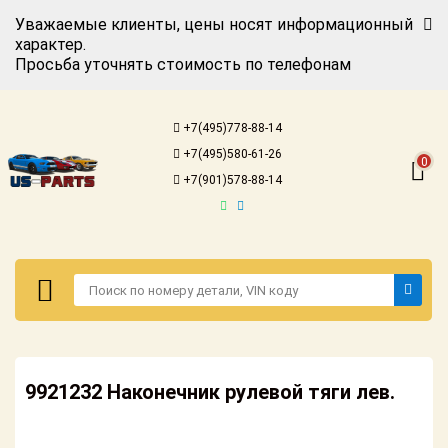
Уважаемые клиенты, цены носят информационный
характер.
Просьба уточнять стоимость по телефонам
Авторизация
Регистрация
+7(495)778-88-14
Каталог для
+7(495)580-61-26
американских
0
автомобилей
+7(901)578-88-14
Онлайн каталоги
- любые
запчасти
Подбор по
запросу
Детали для ТО
Авторизация
Ремонт и
9921232 Наконечник рулевой тяги лев.
Регистрация
техобслуживание
Каталог для
Доставка