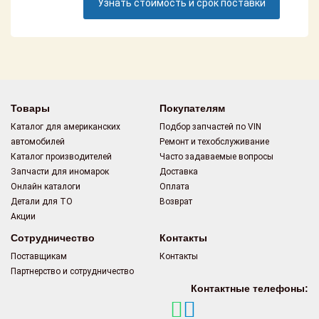
Узнать стоимость и срок поставки
Поставщикам
Партнерство и
сотрудничество
Акции
Товары
Покупателям
Новости
Каталог для американских
Подбор запчастей по VIN
автомобилей
Ремонт и техобслуживание
Как оформить
Каталог производителей
Часто задаваемые вопросы
заказ
Запчасти для иномарок
Доставка
Онлайн каталоги
Оплата
Контакты
Детали для ТО
Возврат
Акции
Сотрудничество
Контакты
Поставщикам
Контакты
Партнерство и сотрудничество
Контактные телефоны: