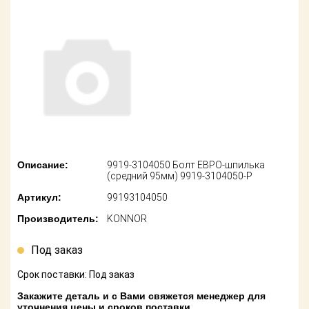
американских
автомобилей
Оплата
Онлайн каталоги
Возврат
- любые
запчасти
Поставщикам
Подбор по
Партнерство и
запросу
сотрудничество
Акции
Детали для ТО
Описание:
9919-3104050 Болт ЕВРО-шпилька
Новости
Ремонт и
(средний 95мм) 9919-3104050-Р
техобслуживание
Артикул:
99193104050
Как оформить
заказ
Доставка
Производитель:
KONNOR
Контакты
Под заказ
Оплата
Срок поставки: Под заказ
Возврат
Закажите деталь и с Вами свяжется менеджер для
уточнения цены и сроков поставки