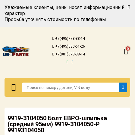
Уважаемые клиенты, цены носят информационный
характер.
Просьба уточнять стоимость по телефонам
Авторизация
Регистрация
+7(495)778-88-14
Каталог для
+7(495)580-61-26
американских
0
автомобилей
+7(901)578-88-14
Онлайн каталоги
- любые
запчасти
Подбор по
запросу
Детали для ТО
Авторизация
Ремонт и
9919-3104050 Болт ЕВРО-шпилька
Регистрация
техобслуживание
(средний 95мм) 9919-3104050-Р
99193104050
Каталог для
Доставка