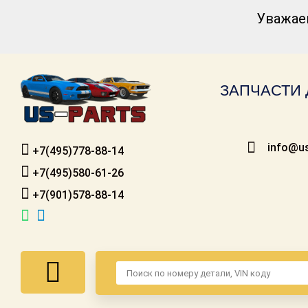
Уважае
Каталог для
американских
автомобилей
ЗАПЧАСТИ 
Онлайн каталоги
- любые
запчасти
info@us
+7(495)778-88-14
Подбор по
запросу
+7(495)580-61-26
+7(901)578-88-14
Детали для ТО
Ремонт и
техобслуживание
Доставка
Оплата