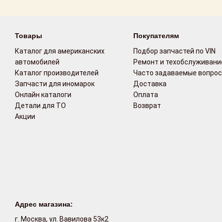
Возврат
Товары
Покупателям
Поставщикам
Каталог для американских
Подбор запчастей по VIN
Партнерство и
автомобилей
Ремонт и техобслуживани
сотрудничество
Каталог производителей
Часто задаваемые вопро
Запчасти для иномарок
Доставка
Акции
Онлайн каталоги
Оплата
Детали для ТО
Возврат
Акции
Новости
Как оформить
заказ
Контакты
Адрес магазина:
г. Москва, ул. Вавилова 53к2