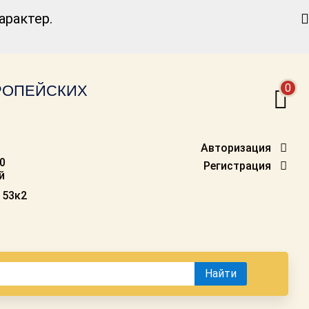
Найти
рактер.
0
ВРОПЕЙСКИХ
Авторизация
00
Регистрация
й
 53к2
Найти