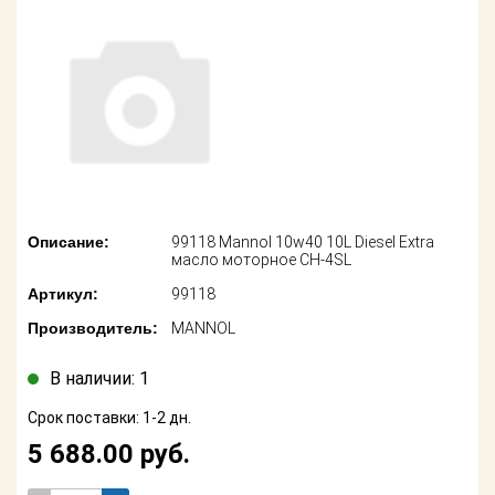
американских
автомобилей
Оплата
Онлайн каталоги
Возврат
- любые
запчасти
Поставщикам
Подбор по
Партнерство и
запросу
сотрудничество
Акции
Детали для ТО
Описание:
99118 Mannol 10w40 10L Diesel Extra
масло моторное CH-4SL
Новости
Ремонт и
Артикул:
99118
техобслуживание
Как оформить
Производитель:
MANNOL
заказ
Доставка
В наличии: 1
Контакты
Оплата
Срок поставки: 1-2 дн.
5 688.00
руб.
Возврат