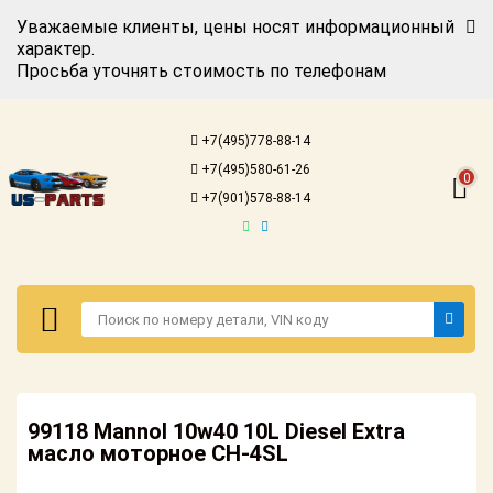
Уважаемые клиенты, цены носят информационный
характер.
Просьба уточнять стоимость по телефонам
Авторизация
Регистрация
+7(495)778-88-14
Каталог для
+7(495)580-61-26
американских
0
автомобилей
+7(901)578-88-14
Онлайн каталоги
- любые
запчасти
Подбор по
запросу
Детали для ТО
Авторизация
Ремонт и
99118 Mannol 10w40 10L Diesel Extra
Регистрация
техобслуживание
масло моторное CH-4SL
Каталог для
Доставка