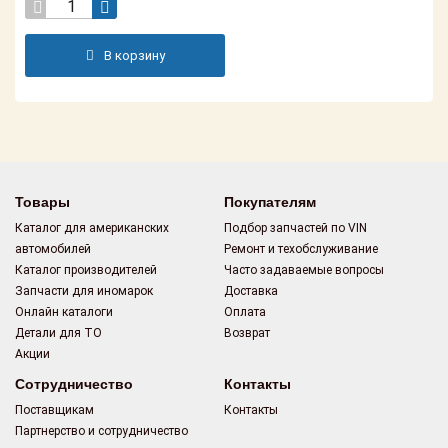
Поставщикам
Партнерство и
В корзину
сотрудничество
Акции
Новости
Товары
Покупателям
Как оформить
заказ
Каталог для американских
Подбор запчастей по VIN
автомобилей
Ремонт и техобслуживание
Контакты
Каталог производителей
Часто задаваемые вопросы
Запчасти для иномарок
Доставка
Онлайн каталоги
Оплата
Детали для ТО
Возврат
Акции
Сотрудничество
Контакты
Поставщикам
Контакты
Партнерство и сотрудничество