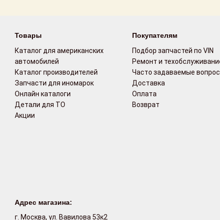
Возврат
Товары
Покупателям
Поставщикам
Каталог для американских
Подбор запчастей по VIN
Партнерство и
автомобилей
Ремонт и техобслуживани
сотрудничество
Каталог производителей
Часто задаваемые вопро
Запчасти для иномарок
Доставка
Акции
Онлайн каталоги
Оплата
Детали для ТО
Возврат
Акции
Новости
Как оформить
заказ
Контакты
Адрес магазина:
г. Москва, ул. Вавилова 53к2