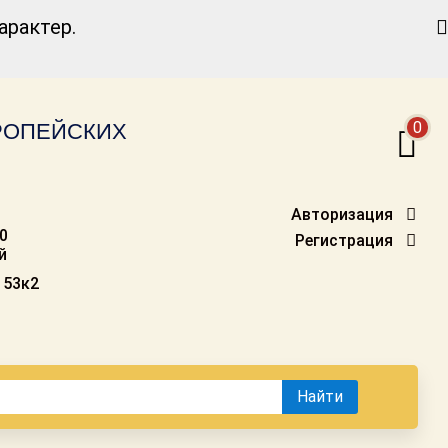
Найти
рактер.
0
ВРОПЕЙСКИХ
Авторизация
00
Регистрация
й
 53к2
Найти