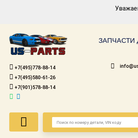
Уважае
Каталог для
американских
автомобилей
ЗАПЧАСТИ 
Онлайн каталоги
- любые
запчасти
info@us
+7(495)778-88-14
Подбор по
запросу
+7(495)580-61-26
+7(901)578-88-14
Детали для ТО
Ремонт и
техобслуживание
Доставка
Оплата