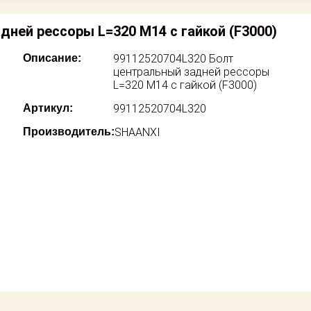
ней рессоры L=320 M14 с гайкой (F3000)
Описание:
99112520704L320 Болт
центральный задней рессоры
L=320 M14 с гайкой (F3000)
Артикул:
99112520704L320
Производитель:
SHAANXI