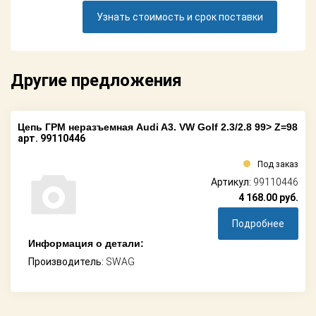
Поставщикам
Узнать стоимость и срок поставки
Партнерство и
сотрудничество
Другие предложения
Акции
Новости
Цепь ГРМ неразъемная Audi A3. VW Golf 2.3/2.8 99> Z=98
арт. 99110446
Как оформить
заказ
Под заказ
Артикул:
99110446
Контакты
4 168.00
руб.
Подробнее
Информация о детали:
Производитель:
SWAG