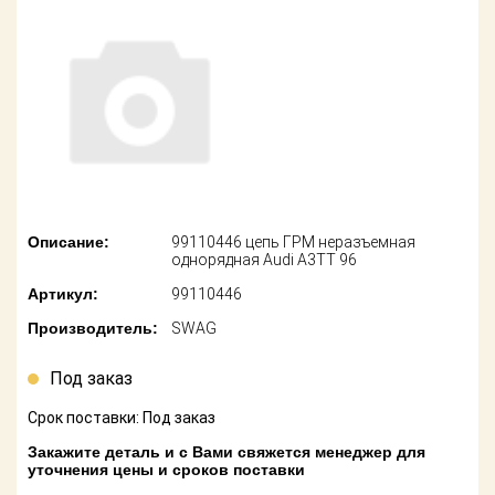
американских
автомобилей
Оплата
Онлайн каталоги
Возврат
- любые
запчасти
Поставщикам
Подбор по
Партнерство и
запросу
сотрудничество
Акции
Детали для ТО
Описание:
99110446 цепь ГРМ неразъемная
однорядная Audi A3TT 96
Новости
Ремонт и
Артикул:
99110446
техобслуживание
Как оформить
Производитель:
SWAG
заказ
Доставка
Под заказ
Контакты
Оплата
Срок поставки: Под заказ
Возврат
Закажите деталь и с Вами свяжется менеджер для
уточнения цены и сроков поставки