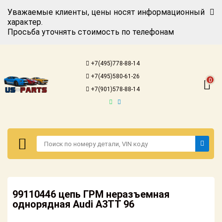
Уважаемые клиенты, цены носят информационный
характер.
Просьба уточнять стоимость по телефонам
Авторизация
Регистрация
+7(495)778-88-14
Каталог для
+7(495)580-61-26
американских
0
автомобилей
+7(901)578-88-14
Онлайн каталоги
- любые
запчасти
Подбор по
запросу
Детали для ТО
Авторизация
Ремонт и
99110446 цепь ГРМ неразъемная
Регистрация
техобслуживание
однорядная Audi A3TT 96
Каталог для
Доставка