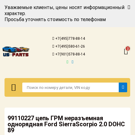
Уважаемые клиенты, цены носят информационный
характер.
Просьба уточнять стоимость по телефонам
Авторизация
Регистрация
+7(495)778-88-14
Каталог для
+7(495)580-61-26
американских
0
автомобилей
+7(901)578-88-14
Онлайн каталоги
- любые
запчасти
Подбор по
запросу
Детали для ТО
Авторизация
Ремонт и
99110227 цепь ГРМ неразъемная
Регистрация
техобслуживание
однорядная Ford SierraScorpio 2.0 DOHC
89
Каталог для
Доставка