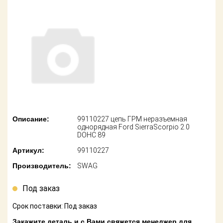
американских
автомобилей
Оплата
Онлайн каталоги
Возврат
- любые
запчасти
Поставщикам
Подбор по
Партнерство и
запросу
сотрудничество
Акции
Детали для ТО
Описание:
99110227 цепь ГРМ неразъемная
Новости
Ремонт и
однорядная Ford SierraScorpio 2.0
техобслуживание
DOHC 89
Как оформить
Артикул:
99110227
заказ
Доставка
Производитель:
SWAG
Контакты
Оплата
Под заказ
Возврат
Срок поставки: Под заказ
Закажите деталь и с Вами свяжется менеджер для