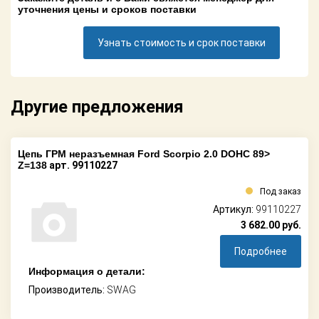
Поставщикам
уточнения цены и сроков поставки
Партнерство и
Узнать стоимость и срок поставки
сотрудничество
Акции
Другие предложения
Новости
Как оформить
Цепь ГРМ неразъемная Ford Scorpio 2.0 DOHC 89>
заказ
Z=138
арт. 99110227
Контакты
Под заказ
Артикул:
99110227
3 682.00
руб.
Подробнее
Информация о детали:
Производитель:
SWAG