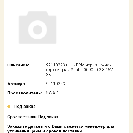
американских
автомобилей
Оплата
Онлайн каталоги
Возврат
- любые
запчасти
Поставщикам
Подбор по
Партнерство и
запросу
сотрудничество
Акции
Детали для ТО
Описание:
99110223 цепь ГРМ неразъемная
однорядная Saab 9009000 2.3 16V
Новости
88
Ремонт и
техобслуживание
Артикул:
99110223
Как оформить
заказ
Производитель:
SWAG
Доставка
Контакты
Под заказ
Оплата
Срок поставки: Под заказ
Возврат
Закажите деталь и с Вами свяжется менеджер для
уточнения цены и сроков поставки