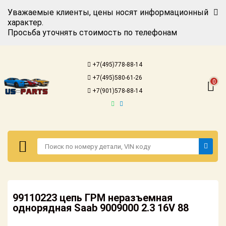
Уважаемые клиенты, цены носят информационный
характер.
Просьба уточнять стоимость по телефонам
Авторизация
Регистрация
+7(495)778-88-14
Каталог для
+7(495)580-61-26
американских
0
автомобилей
+7(901)578-88-14
Онлайн каталоги
- любые
запчасти
Подбор по
запросу
Детали для ТО
Авторизация
Ремонт и
99110223 цепь ГРМ неразъемная
Регистрация
техобслуживание
однорядная Saab 9009000 2.3 16V 88
Каталог для
Доставка