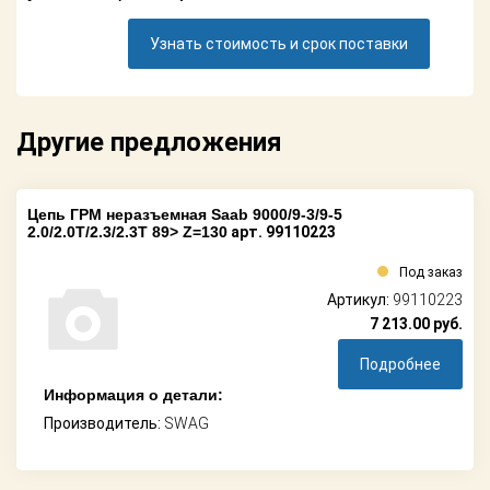
Поставщикам
Узнать стоимость и срок поставки
Партнерство и
сотрудничество
Акции
Другие предложения
Новости
Цепь ГРМ неразъемная Saab 9000/9-3/9-5
Как оформить
2.0/2.0T/2.3/2.3T 89> Z=130
арт. 99110223
заказ
Под заказ
Контакты
Артикул:
99110223
7 213.00
руб.
Подробнее
Информация о детали:
Производитель:
SWAG