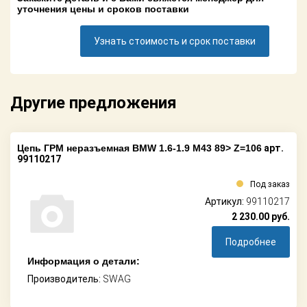
Поставщикам
уточнения цены и сроков поставки
Партнерство и
Узнать стоимость и срок поставки
сотрудничество
Акции
Другие предложения
Новости
Как оформить
Цепь ГРМ неразъемная BMW 1.6-1.9 M43 89> Z=106
арт.
заказ
99110217
Контакты
Под заказ
Артикул:
99110217
2 230.00
руб.
Подробнее
Информация о детали:
Производитель:
SWAG