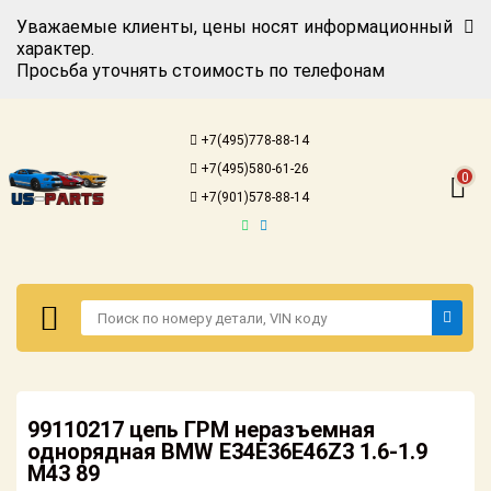
Уважаемые клиенты, цены носят информационный
характер.
Просьба уточнять стоимость по телефонам
Авторизация
Регистрация
+7(495)778-88-14
Каталог для
+7(495)580-61-26
американских
0
автомобилей
+7(901)578-88-14
Онлайн каталоги
- любые
запчасти
Подбор по
запросу
Детали для ТО
Авторизация
Ремонт и
99110217 цепь ГРМ неразъемная
Регистрация
техобслуживание
однорядная BMW E34E36E46Z3 1.6-1.9
M43 89
Каталог для
Доставка