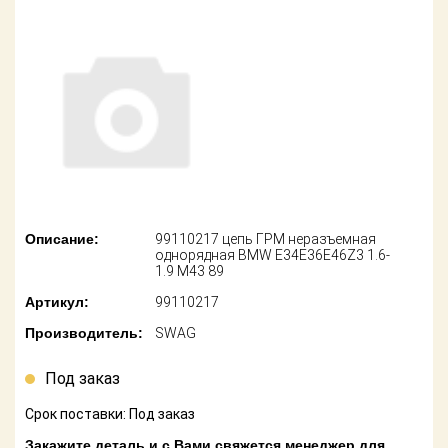
американских
автомобилей
Оплата
Онлайн каталоги
Возврат
- любые
запчасти
Поставщикам
Подбор по
Партнерство и
запросу
сотрудничество
Акции
Детали для ТО
Описание:
99110217 цепь ГРМ неразъемная
Новости
Ремонт и
однорядная BMW E34E36E46Z3 1.6-
техобслуживание
1.9 M43 89
Как оформить
Артикул:
99110217
заказ
Доставка
Производитель:
SWAG
Контакты
Оплата
Под заказ
Возврат
Срок поставки: Под заказ
Закажите деталь и с Вами свяжется менеджер для