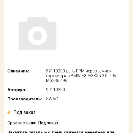
американских
автомобилей
Оплата
Онлайн каталоги
Возврат
- любые
запчасти
Поставщикам
Подбор по
Партнерство и
запросу
сотрудничество
Акции
Детали для ТО
Описание:
99110200 цепь ГРМ неразъемная
Новости
Ремонт и
однорядная BMW E39E38X5 3.5i-4.6i
техобслуживание
M62S62 96
Как оформить
Артикул:
99110200
заказ
Доставка
Производитель:
SWAG
Контакты
Оплата
Под заказ
Возврат
Срок поставки: Под заказ
Закажите деталь и с Вами свяжется менеджер для