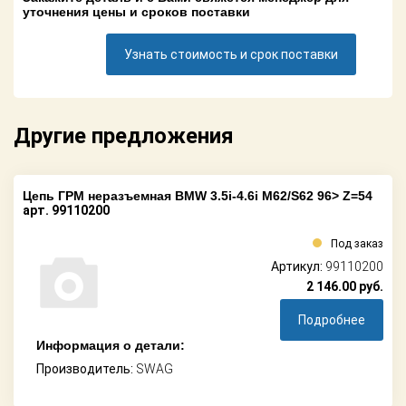
Поставщикам
уточнения цены и сроков поставки
Партнерство и
Узнать стоимость и срок поставки
сотрудничество
Акции
Другие предложения
Новости
Как оформить
Цепь ГРМ неразъемная BMW 3.5i-4.6i M62/S62 96> Z=54
заказ
арт. 99110200
Контакты
Под заказ
Артикул:
99110200
2 146.00
руб.
Подробнее
Информация о детали:
Производитель:
SWAG