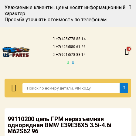
Уважаемые клиенты, цены носят информационный
характер.
Просьба уточнять стоимость по телефонам
Авторизация
Регистрация
+7(495)778-88-14
Каталог для
+7(495)580-61-26
американских
0
автомобилей
+7(901)578-88-14
Онлайн каталоги
- любые
запчасти
Подбор по
запросу
Детали для ТО
Авторизация
Ремонт и
99110200 цепь ГРМ неразъемная
Регистрация
техобслуживание
однорядная BMW E39E38X5 3.5i-4.6i
M62S62 96
Каталог для
Доставка