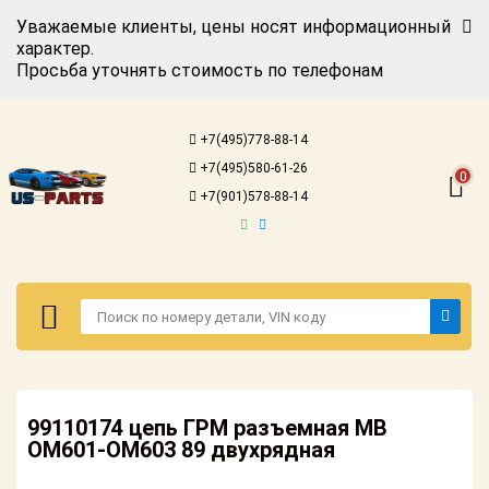
Уважаемые клиенты, цены носят информационный
характер.
Просьба уточнять стоимость по телефонам
Авторизация
Регистрация
+7(495)778-88-14
Каталог для
+7(495)580-61-26
американских
0
автомобилей
+7(901)578-88-14
Онлайн каталоги
- любые
запчасти
Подбор по
запросу
Детали для ТО
Авторизация
Ремонт и
99110174 цепь ГРМ разъемная MB
Регистрация
техобслуживание
OM601-OM603 89 двухрядная
Каталог для
Доставка