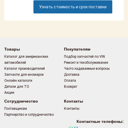
Поставщикам
Узнать стоимость и срок поставки
Партнерство и
сотрудничество
Акции
Новости
Товары
Покупателям
Каталог для американских
Подбор запчастей по VIN
Как оформить
автомобилей
Ремонт и техобслуживание
заказ
Каталог производителей
Часто задаваемые вопросы
Запчасти для иномарок
Доставка
Контакты
Онлайн каталоги
Оплата
Детали для ТО
Возврат
Акции
Сотрудничество
Контакты
Поставщикам
Контакты
Партнерство и сотрудничество
Контактные телефоны: