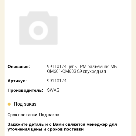
американских
автомобилей
Оплата
Онлайн каталоги
Возврат
- любые
запчасти
Поставщикам
Подбор по
Партнерство и
запросу
сотрудничество
Акции
Детали для ТО
Описание:
99110174 цепь ГРМ разъемная MB
OM601-OM603 89 двухрядная
Новости
Ремонт и
Артикул:
99110174
техобслуживание
Как оформить
Производитель:
SWAG
заказ
Доставка
Под заказ
Контакты
Оплата
Срок поставки: Под заказ
Возврат
Закажите деталь и с Вами свяжется менеджер для
уточнения цены и сроков поставки