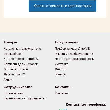
Поставщикам
Узнать стоимость и срок поставки
Партнерство и
сотрудничество
Акции
Новости
Товары
Покупателям
Каталог для американских
Подбор запчастей по VIN
Как оформить
автомобилей
Ремонт и техобслуживание
заказ
Каталог производителей
Часто задаваемые вопросы
Запчасти для иномарок
Доставка
Контакты
Онлайн каталоги
Оплата
Детали для ТО
Возврат
Акции
Сотрудничество
Контакты
Поставщикам
Контакты
Партнерство и сотрудничество
Контактные телефоны: