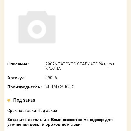
американских
автомобилей
Оплата
Онлайн каталоги
Возврат
- любые
запчасти
Поставщикам
Подбор по
Партнерство и
запросу
сотрудничество
Акции
Детали для ТО
Описание:
99096 ПАТРУБОК РАДИАТОРА upper
NAVARA
Новости
Ремонт и
Артикул:
99096
техобслуживание
Как оформить
Производитель:
METALCAUCHO
заказ
Доставка
Под заказ
Контакты
Оплата
Срок поставки: Под заказ
Возврат
Закажите деталь и с Вами свяжется менеджер для
уточнения цены и сроков поставки