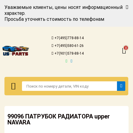
Уважаемые клиенты, цены носят информационный
характер.
Просьба уточнять стоимость по телефонам
Авторизация
Регистрация
+7(495)778-88-14
Каталог для
+7(495)580-61-26
американских
0
автомобилей
+7(901)578-88-14
Онлайн каталоги
- любые
запчасти
Подбор по
запросу
Детали для ТО
Авторизация
Ремонт и
99096 ПАТРУБОК РАДИАТОРА upper
Регистрация
техобслуживание
NAVARA
Каталог для
Доставка