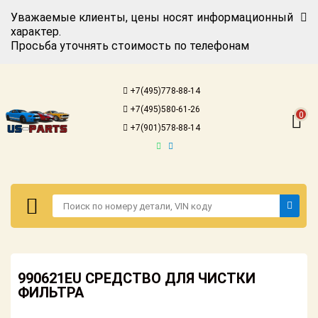
Уважаемые клиенты, цены носят информационный
характер.
Просьба уточнять стоимость по телефонам
Авторизация
Регистрация
+7(495)778-88-14
Каталог для
+7(495)580-61-26
американских
0
автомобилей
+7(901)578-88-14
Онлайн каталоги
- любые
запчасти
Подбор по
запросу
Детали для ТО
Авторизация
Ремонт и
990621EU СРЕДСТВО ДЛЯ ЧИСТКИ
Регистрация
техобслуживание
ФИЛЬТРА
Каталог для
Доставка