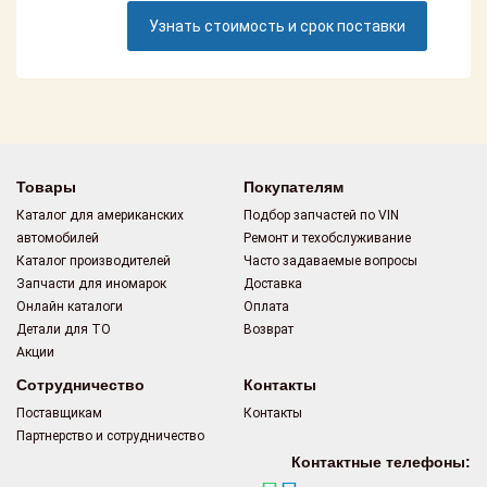
Поставщикам
Узнать стоимость и срок поставки
Партнерство и
сотрудничество
Акции
Новости
Товары
Покупателям
Каталог для американских
Подбор запчастей по VIN
Как оформить
автомобилей
Ремонт и техобслуживание
заказ
Каталог производителей
Часто задаваемые вопросы
Запчасти для иномарок
Доставка
Контакты
Онлайн каталоги
Оплата
Детали для ТО
Возврат
Акции
Сотрудничество
Контакты
Поставщикам
Контакты
Партнерство и сотрудничество
Контактные телефоны: