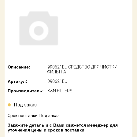
американских
автомобилей
Оплата
Онлайн каталоги
Возврат
- любые
запчасти
Поставщикам
Подбор по
Партнерство и
запросу
сотрудничество
Акции
Детали для ТО
Описание:
990621EU СРЕДСТВО ДЛЯ ЧИСТКИ
ФИЛЬТРА
Новости
Ремонт и
Артикул:
990621EU
техобслуживание
Как оформить
Производитель:
K&N FILTERS
заказ
Доставка
Под заказ
Контакты
Оплата
Срок поставки: Под заказ
Возврат
Закажите деталь и с Вами свяжется менеджер для
уточнения цены и сроков поставки