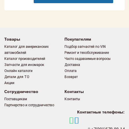
Поставщикам
Партнерство и
сотрудничество
Акции
Товары
Покупателям
Новости
Каталог для американских
Подбор запчастей по VIN
автомобилей
Ремонт и техобслуживание
Каталог производителей
Часто задаваемые вопросы
Как оформить
заказ
Запчасти для иномарок
Доставка
Онлайн каталоги
Оплата
Детали для ТО
Возврат
Контакты
Акции
Сотрудничество
Контакты
Поставщикам
Контакты
Партнерство и сотрудничество
Контактные телефоны: