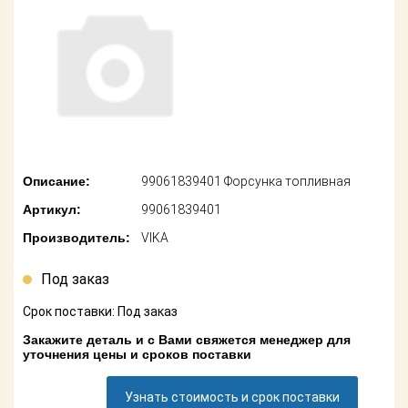
американских
автомобилей
Оплата
Онлайн каталоги
Возврат
- любые
запчасти
Поставщикам
Подбор по
Партнерство и
запросу
сотрудничество
Описание:
99061839401 Форсунка топливная
Акции
Детали для ТО
Артикул:
99061839401
Новости
Ремонт и
Производитель:
VIKA
техобслуживание
Как оформить
заказ
Под заказ
Доставка
Срок поставки: Под заказ
Контакты
Оплата
Закажите деталь и с Вами свяжется менеджер для
уточнения цены и сроков поставки
Возврат
Узнать стоимость и срок поставки