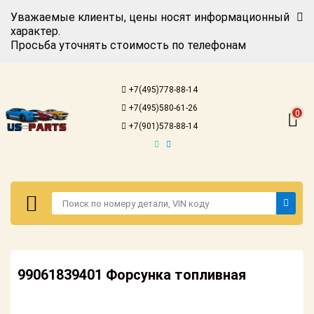
Уважаемые клиенты, цены носят информационный
характер.
Просьба уточнять стоимость по телефонам
Авторизация
Регистрация
+7(495)778-88-14
Каталог для
+7(495)580-61-26
американских
0
автомобилей
+7(901)578-88-14
Онлайн каталоги
- любые
запчасти
Подбор по
запросу
Детали для ТО
Авторизация
Ремонт и
99061839401 Форсунка топливная
Регистрация
техобслуживание
Каталог для
Доставка