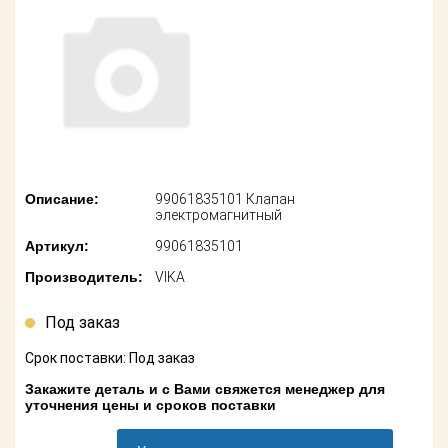
американских
автомобилей
Оплата
Онлайн каталоги
Возврат
- любые
запчасти
Поставщикам
Подбор по
Партнерство и
запросу
сотрудничество
Описание:
99061835101 Клапан
Акции
Детали для ТО
электромагнитный
Артикул:
99061835101
Новости
Ремонт и
техобслуживание
Производитель:
VIKA
Как оформить
заказ
Доставка
Под заказ
Контакты
Срок поставки: Под заказ
Оплата
Закажите деталь и с Вами свяжется менеджер для
уточнения цены и сроков поставки
Возврат