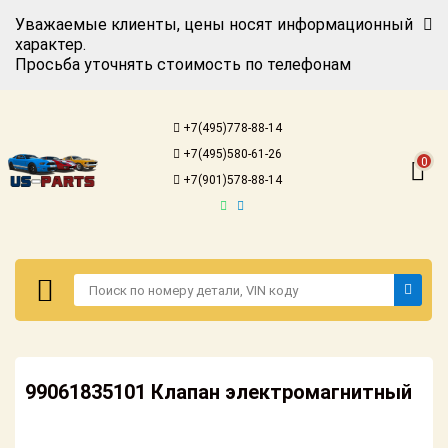
Уважаемые клиенты, цены носят информационный
характер.
Просьба уточнять стоимость по телефонам
Авторизация
Регистрация
+7(495)778-88-14
Каталог для
+7(495)580-61-26
американских
0
автомобилей
+7(901)578-88-14
Онлайн каталоги
- любые
запчасти
Подбор по
запросу
Детали для ТО
Авторизация
Ремонт и
99061835101 Клапан электромагнитный
Регистрация
техобслуживание
Каталог для
Доставка