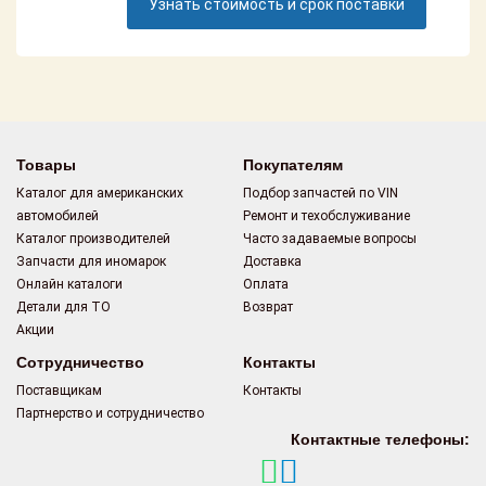
Узнать стоимость и срок поставки
Поставщикам
Партнерство и
сотрудничество
Акции
Товары
Покупателям
Новости
Каталог для американских
Подбор запчастей по VIN
автомобилей
Ремонт и техобслуживание
Как оформить
Каталог производителей
Часто задаваемые вопросы
заказ
Запчасти для иномарок
Доставка
Онлайн каталоги
Оплата
Контакты
Детали для ТО
Возврат
Акции
Сотрудничество
Контакты
Поставщикам
Контакты
Партнерство и сотрудничество
Контактные телефоны: