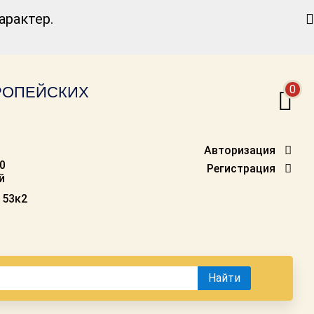
Найти
рактер.
0
ВРОПЕЙСКИХ
Авторизация
00
Регистрация
й
 53к2
Найти