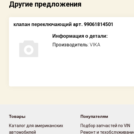
Другие предложения
Возврат
Поставщикам
арт. 99061814501
клапан переключающий
Информация о детали:
Партнерство и
сотрудничество
Производитель:
VIKA
Акции
Новости
Как оформить
заказ
Контакты
Товары
Покупателям
Каталог для американских
Подбор запчастей по VIN
автомобилей
Ремонт и техобслуживани