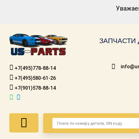
Уважае
Каталог для
американских
автомобилей
ЗАПЧАСТИ 
Онлайн каталоги
- любые
запчасти
info@us
+7(495)778-88-14
Подбор по
запросу
+7(495)580-61-26
+7(901)578-88-14
Детали для ТО
Ремонт и
техобслуживание
Доставка
Оплата