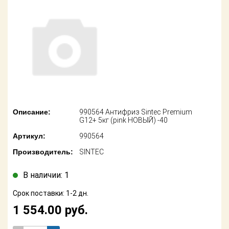
американских
автомобилей
Оплата
Онлайн каталоги
Возврат
- любые
запчасти
Поставщикам
Подбор по
Партнерство и
запросу
сотрудничество
Акции
Детали для ТО
Описание:
990564 Антифриз Sintec Premium
G12+ 5кг (pink НОВЫЙ) -40
Новости
Ремонт и
Артикул:
990564
техобслуживание
Как оформить
Производитель:
SINTEC
заказ
Доставка
В наличии: 1
Контакты
Оплата
Срок поставки: 1-2 дн.
1 554.00
руб.
Возврат