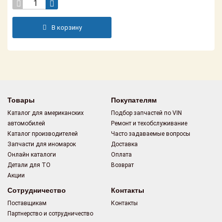
Поставщикам
Партнерство и
В корзину
сотрудничество
Акции
Новости
Товары
Покупателям
Как оформить
заказ
Каталог для американских
Подбор запчастей по VIN
автомобилей
Ремонт и техобслуживание
Контакты
Каталог производителей
Часто задаваемые вопросы
Запчасти для иномарок
Доставка
Онлайн каталоги
Оплата
Детали для ТО
Возврат
Акции
Сотрудничество
Контакты
Поставщикам
Контакты
Партнерство и сотрудничество