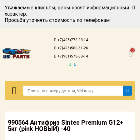
Уважаемые клиенты, цены носят информационный
характер.
Просьба уточнять стоимость по телефонам
Авторизация
Регистрация
+7(495)778-88-14
Каталог для
+7(495)580-61-26
американских
0
автомобилей
+7(901)578-88-14
Онлайн каталоги
- любые
запчасти
Подбор по
запросу
Детали для ТО
Авторизация
Ремонт и
990564 Антифриз Sintec Premium G12+
Регистрация
техобслуживание
5кг (pink НОВЫЙ) -40
Каталог для
Доставка