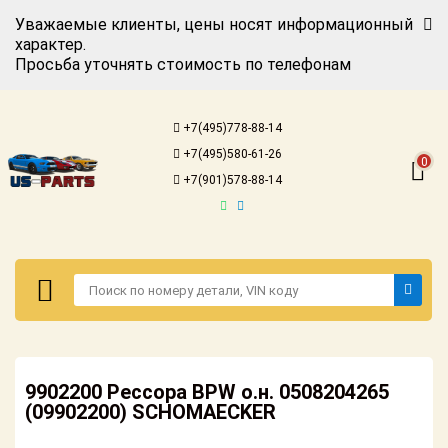
Уважаемые клиенты, цены носят информационный
характер.
Просьба уточнять стоимость по телефонам
Авторизация
Регистрация
+7(495)778-88-14
Каталог для
+7(495)580-61-26
американских
0
автомобилей
+7(901)578-88-14
Онлайн каталоги
- любые
запчасти
Подбор по
запросу
Детали для ТО
Авторизация
Ремонт и
9902200 Рессора BPW о.н. 0508204265
Регистрация
техобслуживание
(09902200) SCHOMAECKER
Каталог для
Доставка