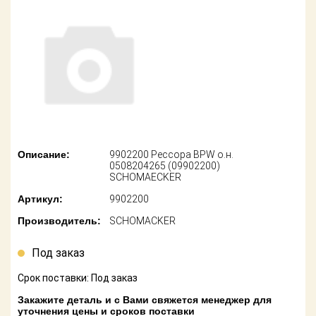
американских
автомобилей
Оплата
Онлайн каталоги
Возврат
- любые
запчасти
Поставщикам
Подбор по
Партнерство и
запросу
сотрудничество
Акции
Детали для ТО
Описание:
9902200 Рессора BPW о.н.
0508204265 (09902200)
Новости
SCHOMAECKER
Ремонт и
техобслуживание
Артикул:
9902200
Как оформить
заказ
Производитель:
SCHOMACKER
Доставка
Контакты
Под заказ
Оплата
Срок поставки: Под заказ
Возврат
Закажите деталь и с Вами свяжется менеджер для
уточнения цены и сроков поставки