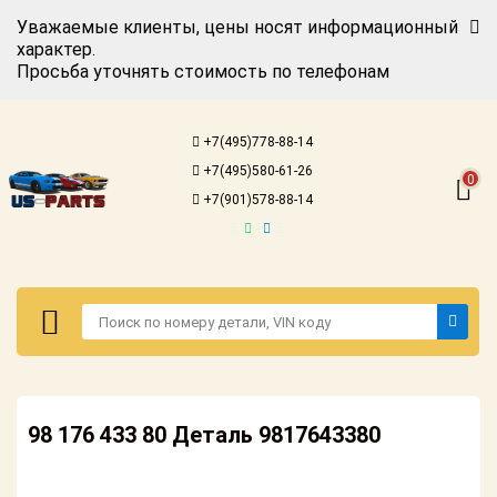
Уважаемые клиенты, цены носят информационный
характер.
Просьба уточнять стоимость по телефонам
Авторизация
Регистрация
+7(495)778-88-14
Каталог для
+7(495)580-61-26
американских
0
автомобилей
+7(901)578-88-14
Онлайн каталоги
- любые
запчасти
Подбор по
запросу
Детали для ТО
Авторизация
Ремонт и
98 176 433 80 Деталь 9817643380
Регистрация
техобслуживание
Каталог для
Доставка