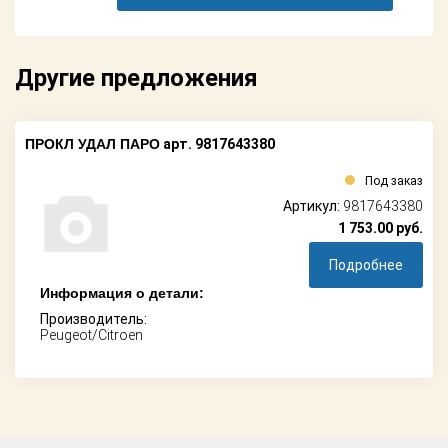
Поставщикам
Партнерство и
сотрудничество
Другие предложения
Акции
ПРОКЛ УДАЛ ПАРО
арт. 9817643380
Новости
Под заказ
Артикул:
9817643380
Как оформить
заказ
1 753.00
руб.
Подробнее
Контакты
Информация о детали:
Производитель:
Peugeot/Citroen