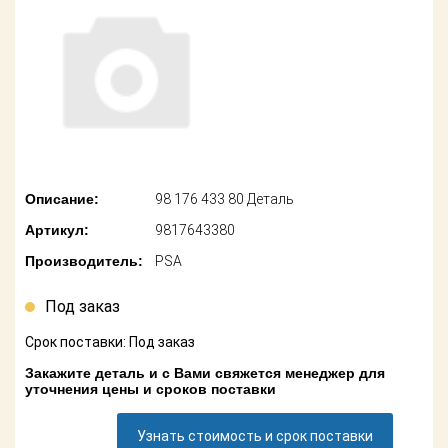
американских
автомобилей
Оплата
Онлайн каталоги
Возврат
- любые
запчасти
Поставщикам
Подбор по
Партнерство и
запросу
сотрудничество
Описание:
98 176 433 80 Деталь
Акции
Детали для ТО
Артикул:
9817643380
Новости
Ремонт и
Производитель:
PSA
техобслуживание
Как оформить
заказ
Под заказ
Доставка
Срок поставки: Под заказ
Контакты
Оплата
Закажите деталь и с Вами свяжется менеджер для
уточнения цены и сроков поставки
Возврат
Узнать стоимость и срок поставки