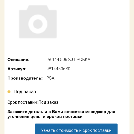
американских
автомобилей
Оплата
Онлайн каталоги
Возврат
- любые
запчасти
Поставщикам
Подбор по
Партнерство и
запросу
сотрудничество
Описание:
98 144 506 80 ПРОБКА
Акции
Детали для ТО
Артикул:
9814450680
Новости
Ремонт и
Производитель:
PSA
техобслуживание
Как оформить
заказ
Под заказ
Доставка
Срок поставки: Под заказ
Контакты
Оплата
Закажите деталь и с Вами свяжется менеджер для
уточнения цены и сроков поставки
Возврат
Узнать стоимость и срок поставки