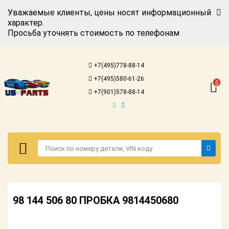
Уважаемые клиенты, цены носят информационный
характер.
Просьба уточнять стоимость по телефонам
Авторизация
Регистрация
+7(495)778-88-14
Каталог для
+7(495)580-61-26
американских
0
автомобилей
+7(901)578-88-14
Онлайн каталоги
- любые
запчасти
Подбор по
запросу
Детали для ТО
Авторизация
Ремонт и
98 144 506 80 ПРОБКА 9814450680
Регистрация
техобслуживание
Каталог для
Доставка