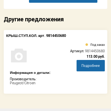
Поставщикам
Партнерство и
сотрудничество
Другие предложения
Акции
КРЫШ.СТУП.КОЛ.
арт. 9814450680
Новости
Под заказ
Артикул:
9814450680
Как оформить
заказ
113.00
руб.
Подробнее
Контакты
Информация о детали:
Производитель:
Peugeot/Citroen