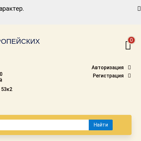
Найти
рактер.
0
ВРОПЕЙСКИХ
Авторизация
00
Регистрация
й
 53к2
Найти