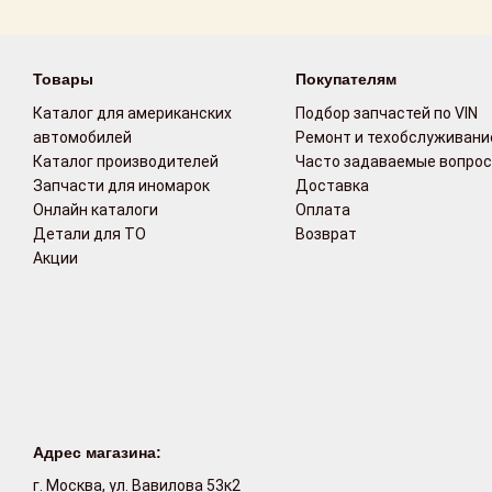
Возврат
Товары
Покупателям
Поставщикам
Каталог для американских
Подбор запчастей по VIN
Партнерство и
автомобилей
Ремонт и техобслуживани
сотрудничество
Каталог производителей
Часто задаваемые вопро
Запчасти для иномарок
Доставка
Акции
Онлайн каталоги
Оплата
Детали для ТО
Возврат
Акции
Новости
Как оформить
заказ
Контакты
Адрес магазина:
г. Москва, ул. Вавилова 53к2