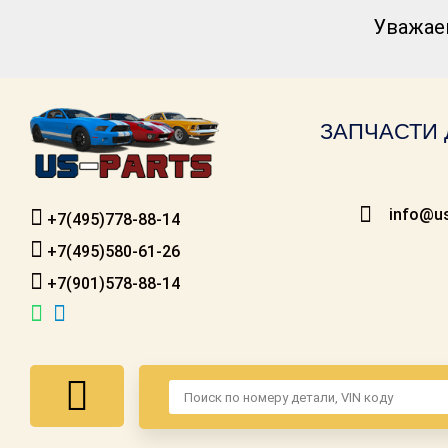
Уважае
Каталог для
американских
автомобилей
ЗАПЧАСТИ 
Онлайн каталоги
- любые
запчасти
info@us
+7(495)778-88-14
Подбор по
запросу
+7(495)580-61-26
+7(901)578-88-14
Детали для ТО
Ремонт и
техобслуживание
Доставка
Оплата