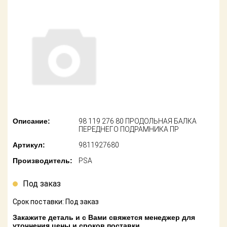
американских
автомобилей
Оплата
Онлайн каталоги
Возврат
- любые
запчасти
Поставщикам
Подбор по
Партнерство и
запросу
сотрудничество
Акции
Детали для ТО
Описание:
98 119 276 80 ПРОДОЛЬНАЯ БАЛКА
Новости
Ремонт и
ПЕРЕДНЕГО ПОДРАМНИКА ПР
техобслуживание
Артикул:
9811927680
Как оформить
заказ
Доставка
Производитель:
PSA
Контакты
Под заказ
Оплата
Срок поставки: Под заказ
Возврат
Закажите деталь и с Вами свяжется менеджер для
уточнения цены и сроков поставки