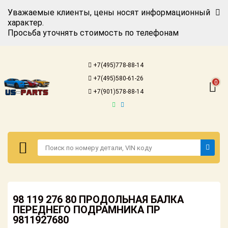
Уважаемые клиенты, цены носят информационный
характер.
Просьба уточнять стоимость по телефонам
Авторизация
Регистрация
+7(495)778-88-14
Каталог для
+7(495)580-61-26
американских
0
автомобилей
+7(901)578-88-14
Онлайн каталоги
- любые
запчасти
Подбор по
запросу
Детали для ТО
Авторизация
Ремонт и
98 119 276 80 ПРОДОЛЬНАЯ БАЛКА
Регистрация
техобслуживание
ПЕРЕДНЕГО ПОДРАМНИКА ПР
9811927680
Каталог для
Доставка