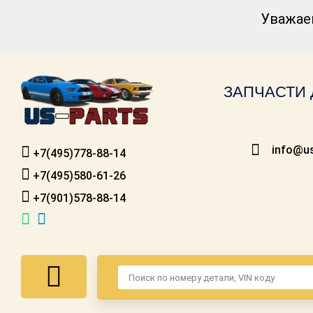
Уважае
Каталог для
американских
автомобилей
ЗАПЧАСТИ 
Онлайн каталоги
- любые
запчасти
info@us
+7(495)778-88-14
Подбор по
запросу
+7(495)580-61-26
+7(901)578-88-14
Детали для ТО
Ремонт и
техобслуживание
Доставка
Оплата