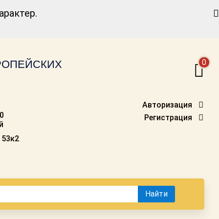
Найти
рактер.
0
ВРОПЕЙСКИХ
Авторизация
00
Регистрация
й
 53к2
Найти