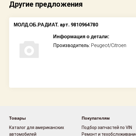
Другие предложения
Возврат
Поставщикам
арт. 9810964780
МОЛД.ОБ.РАДИАТ.
Информация о детали:
Партнерство и
сотрудничество
Производитель:
Peugeot/Citroen
Акции
Новости
Как оформить
заказ
Контакты
Товары
Покупателям
Каталог для американских
Подбор запчастей по VIN
автомобилей
Ремонт и техобслуживани