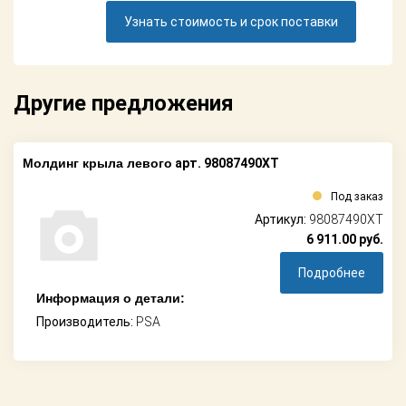
Поставщикам
Узнать стоимость и срок поставки
Партнерство и
сотрудничество
Другие предложения
Акции
Новости
Молдинг крыла левого
арт. 98087490XT
Как оформить
Под заказ
заказ
Артикул:
98087490XT
6 911.00
руб.
Контакты
Подробнее
Информация о детали:
Производитель:
PSA