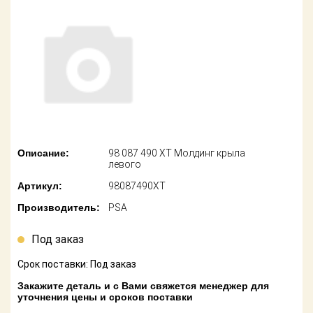
американских
автомобилей
Оплата
Онлайн каталоги
Возврат
- любые
запчасти
Поставщикам
Подбор по
Партнерство и
запросу
сотрудничество
Акции
Детали для ТО
Описание:
98 087 490 XT Молдинг крыла
левого
Новости
Ремонт и
Артикул:
98087490XT
техобслуживание
Как оформить
Производитель:
PSA
заказ
Доставка
Под заказ
Контакты
Оплата
Срок поставки: Под заказ
Возврат
Закажите деталь и с Вами свяжется менеджер для
уточнения цены и сроков поставки