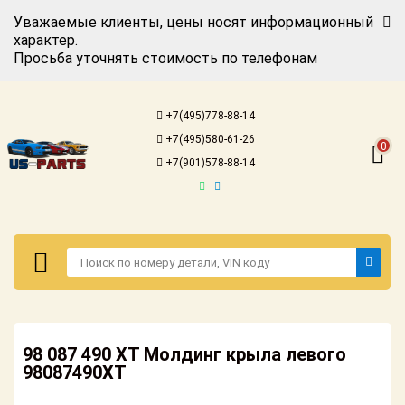
Уважаемые клиенты, цены носят информационный
характер.
Просьба уточнять стоимость по телефонам
Авторизация
Регистрация
+7(495)778-88-14
Каталог для
+7(495)580-61-26
американских
0
автомобилей
+7(901)578-88-14
Онлайн каталоги
- любые
запчасти
Подбор по
запросу
Детали для ТО
Авторизация
Ремонт и
98 087 490 XT Молдинг крыла левого
Регистрация
техобслуживание
98087490XT
Каталог для
Доставка