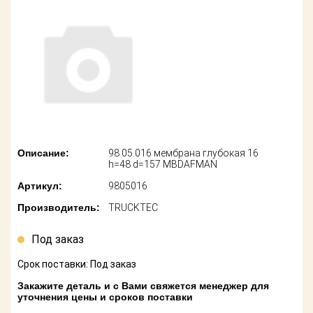
американских
автомобилей
Оплата
Онлайн каталоги
Возврат
- любые
запчасти
Поставщикам
Подбор по
Партнерство и
запросу
сотрудничество
Акции
Детали для ТО
Описание:
98.05.016 мембрана глубокая 16
h=48 d=157 MBDAFMAN
Новости
Ремонт и
Артикул:
9805016
техобслуживание
Как оформить
Производитель:
TRUCKTEC
заказ
Доставка
Под заказ
Контакты
Оплата
Срок поставки: Под заказ
Возврат
Закажите деталь и с Вами свяжется менеджер для
уточнения цены и сроков поставки