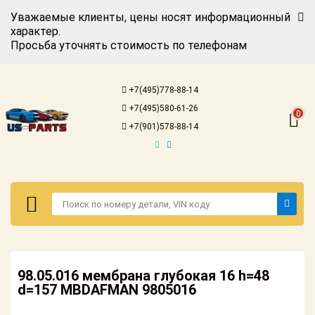
Уважаемые клиенты, цены носят информационный
характер.
Просьба уточнять стоимость по телефонам
Авторизация
Регистрация
+7(495)778-88-14
Каталог для
+7(495)580-61-26
американских
0
автомобилей
+7(901)578-88-14
Онлайн каталоги
- любые
запчасти
Подбор по
запросу
Детали для ТО
Авторизация
Ремонт и
98.05.016 мембрана глубокая 16 h=48
Регистрация
техобслуживание
d=157 MBDAFMAN 9805016
Каталог для
Доставка