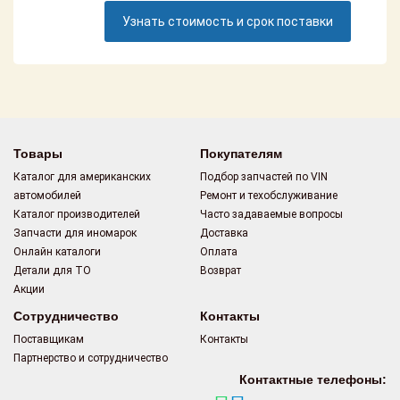
Поставщикам
Узнать стоимость и срок поставки
Партнерство и
сотрудничество
Акции
Новости
Товары
Покупателям
Каталог для американских
Подбор запчастей по VIN
Как оформить
автомобилей
Ремонт и техобслуживание
заказ
Каталог производителей
Часто задаваемые вопросы
Запчасти для иномарок
Доставка
Контакты
Онлайн каталоги
Оплата
Детали для ТО
Возврат
Акции
Сотрудничество
Контакты
Поставщикам
Контакты
Партнерство и сотрудничество
Контактные телефоны: