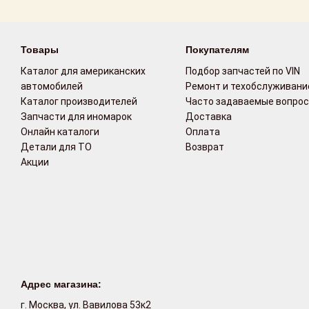
Возврат
Товары
Покупателям
Поставщикам
Каталог для американских
Подбор запчастей по VIN
Партнерство и
автомобилей
Ремонт и техобслуживани
сотрудничество
Каталог производителей
Часто задаваемые вопро
Запчасти для иномарок
Доставка
Акции
Онлайн каталоги
Оплата
Детали для ТО
Возврат
Акции
Новости
Как оформить
заказ
Контакты
Адрес магазина:
г. Москва, ул. Вавилова 53к2