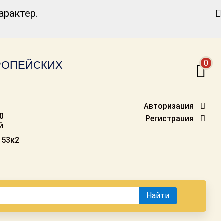
Найти
рактер.
0
ВРОПЕЙСКИХ
Авторизация
00
Регистрация
й
 53к2
Найти