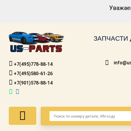
Уважае
Каталог для
американских
автомобилей
ЗАПЧАСТИ 
Онлайн каталоги
- любые
запчасти
info@us
+7(495)778-88-14
Подбор по
запросу
+7(495)580-61-26
+7(901)578-88-14
Детали для ТО
Ремонт и
техобслуживание
Доставка
Оплата