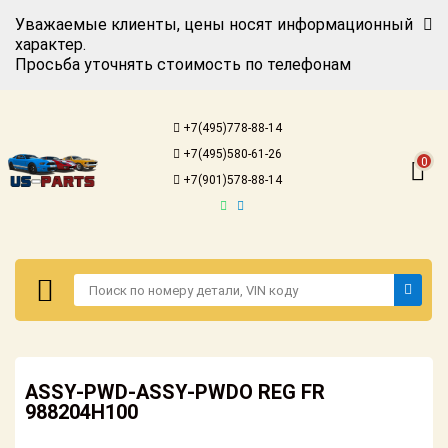
Уважаемые клиенты, цены носят информационный
характер.
Просьба уточнять стоимость по телефонам
Авторизация
Регистрация
+7(495)778-88-14
Каталог для
+7(495)580-61-26
американских
0
автомобилей
+7(901)578-88-14
Онлайн каталоги
- любые
запчасти
Подбор по
запросу
Детали для ТО
Авторизация
Ремонт и
ASSY-PWD-ASSY-PWDO REG FR
Регистрация
техобслуживание
988204H100
Каталог для
Доставка