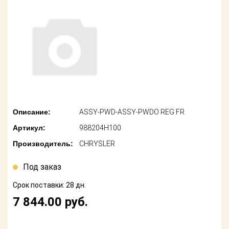
американских
автомобилей
Оплата
Онлайн каталоги
Возврат
- любые
запчасти
Поставщикам
Подбор по
Партнерство и
запросу
сотрудничество
Акции
Детали для ТО
Описание:
ASSY-PWD-ASSY-PWDO REG FR
Новости
Артикул:
988204H100
Ремонт и
техобслуживание
Производитель:
CHRYSLER
Как оформить
заказ
Доставка
Под заказ
Контакты
Срок поставки: 28 дн.
Оплата
7 844.00
руб.
Возврат