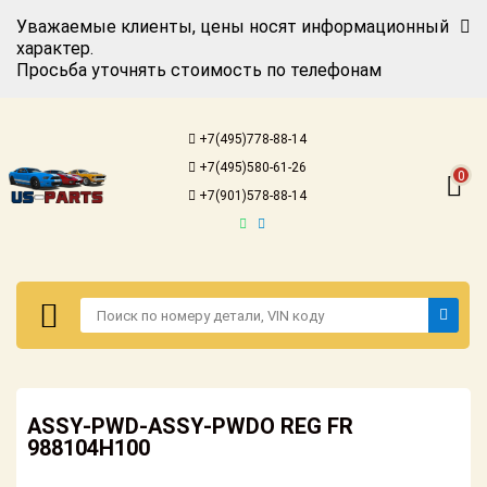
Уважаемые клиенты, цены носят информационный
характер.
Просьба уточнять стоимость по телефонам
Авторизация
Регистрация
+7(495)778-88-14
Каталог для
+7(495)580-61-26
американских
0
автомобилей
+7(901)578-88-14
Онлайн каталоги
- любые
запчасти
Подбор по
запросу
Детали для ТО
Авторизация
Ремонт и
ASSY-PWD-ASSY-PWDO REG FR
Регистрация
техобслуживание
988104H100
Каталог для
Доставка