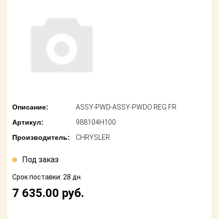
американских
автомобилей
Оплата
Онлайн каталоги
Возврат
- любые
запчасти
Поставщикам
Подбор по
Партнерство и
запросу
сотрудничество
Акции
Детали для ТО
Описание:
ASSY-PWD-ASSY-PWDO REG FR
Новости
Артикул:
988104H100
Ремонт и
техобслуживание
Производитель:
CHRYSLER
Как оформить
заказ
Доставка
Под заказ
Контакты
Срок поставки: 28 дн.
Оплата
7 635.00
руб.
Возврат